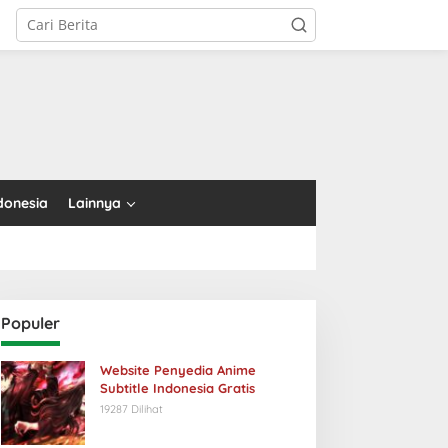
tutup
donesia
Lainnya
Populer
Website Penyedia Anime
Subtitle Indonesia Gratis
19287 Dilihat