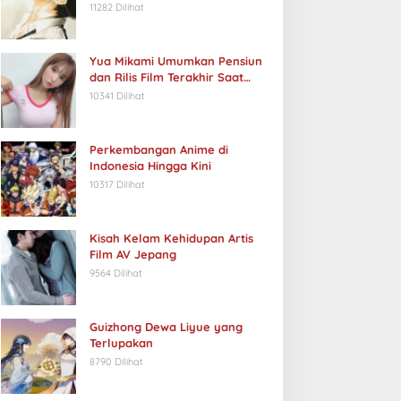
11282 Dilihat
Yua Mikami Umumkan Pensiun
dan Rilis Film Terakhir Saat
Ulang Tahun
10341 Dilihat
Perkembangan Anime di
Indonesia Hingga Kini
10317 Dilihat
Kisah Kelam Kehidupan Artis
Film AV Jepang
9564 Dilihat
Guizhong Dewa Liyue yang
Terlupakan
8790 Dilihat