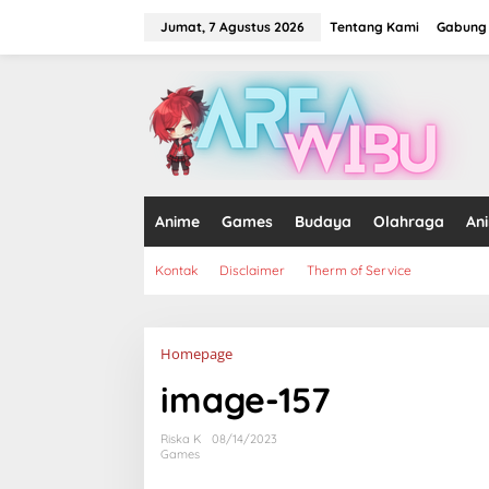
Lewati
ke
Jumat, 7 Agustus 2026
Tentang Kami
Gabung 
konten
tutup
Anime
Games
Budaya
Olahraga
An
Kontak
Disclaimer
Therm of Service
Lampiran
Homepage
image-157
Riska K
08/14/2023
Games