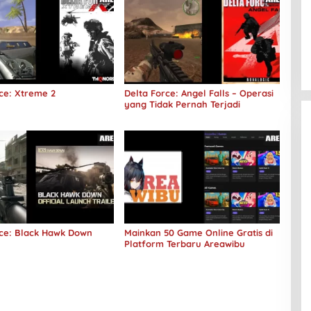
ce: Xtreme 2
Delta Force: Angel Falls – Operasi
yang Tidak Pernah Terjadi
rce: Black Hawk Down
Mainkan 50 Game Online Gratis di
Platform Terbaru Areawibu