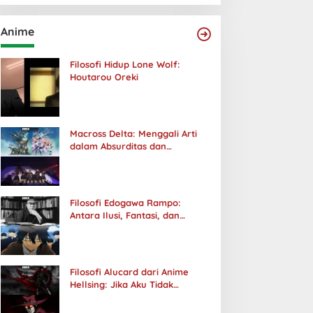
Anime
Filosofi Hidup Lone Wolf:
Houtarou Oreki
Macross Delta: Menggali Arti
dalam Absurditas dan
Tanggung Jawab
Filosofi Edogawa Rampo:
Antara Ilusi, Fantasi, dan
Realitas
Filosofi Alucard dari Anime
Hellsing: Jika Aku Tidak
Diterima oleh Dunia, Akan
Kuhancurkan Semuanya