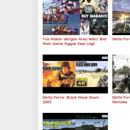
Yuk Mabar dengan Area Wibu! Biar
Delta For
Main Game Nggak Sepi Lagi!
Delta Force: Black Hawk Down
Delta Fo
2003
Remake