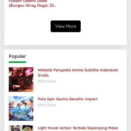
Filosofi Osamu Dazai
(Bungou Stray Dogs): Di
Balik Senyumnya, Jurang
Keabsurdan Menganga
View More
Populer
Website Penyedia Anime Subtitle Indonesia
Gratis
19294 Dilihat
Pola Spin Gacha Genshin Impact
15492 Dilihat
Light Novel Action Terbaik Sepanjang Masa