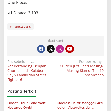
One Piece.
Dibaca:
3,103
roronoa zoro
Ikuti Kami
Navigasi
Pos sebelumnya
Pos berikutnya
Yor Bertanding Dengan
3 Hiden Jutsu dari Masing-
pos
Chun-Li pada Kolaborasi
Masing Klan di Tim 10
Spy x Family dan Street
Inoshikacho
Fighter 6
Posting Terkait
Filosofi Hidup Lone Wolf:
Macross Delta: Menggali Arti
Houtarou Oreki
dalam Absurditas dan