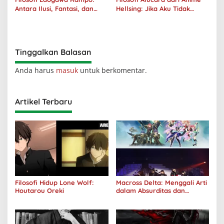
Antara Ilusi, Fantasi, dan
Hellsing: Jika Aku Tidak
Realitas
Diterima oleh Dunia, Akan
Kuhancurkan Semuanya
Tinggalkan Balasan
Anda harus
masuk
untuk berkomentar.
Artikel Terbaru
Filosofi Hidup Lone Wolf:
Macross Delta: Menggali Arti
Houtarou Oreki
dalam Absurditas dan
Tanggung Jawab