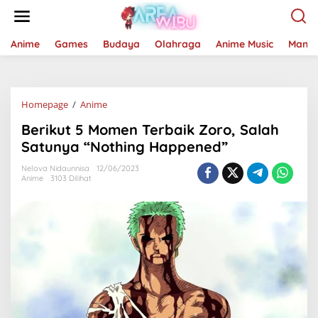
Lewati
ke
konten
Anime
Games
Budaya
Olahraga
Anime Music
Mang
Berikut
Homepage
/
Anime
5
Berikut 5 Momen Terbaik Zoro, Salah
Momen
Terbaik
Satunya “Nothing Happened”
Zoro,
Salah
Nelova Nidaunnisa
12/06/2023
Anime
3103 Dilihat
Satunya
“Nothing
Happened”