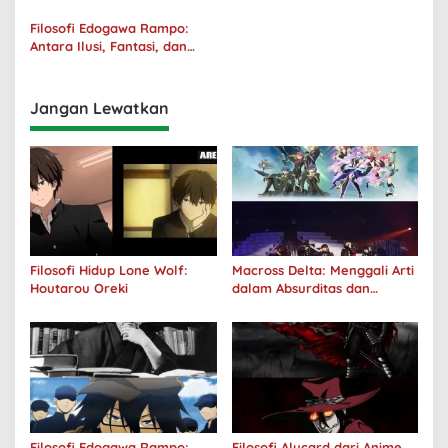
Tanggung Jawab
Filosofi Edogawa Rampo:
Antara Ilusi, Fantasi, dan
Realitas
Jangan Lewatkan
Filosofi Hidup Lone Wolf:
Macross Delta: Menggali Arti
Houtarou Oreki
dalam Absurditas dan
Tanggung Jawab
Filosofi Edogawa Rampo:
Filosofi Alucard dari Anime