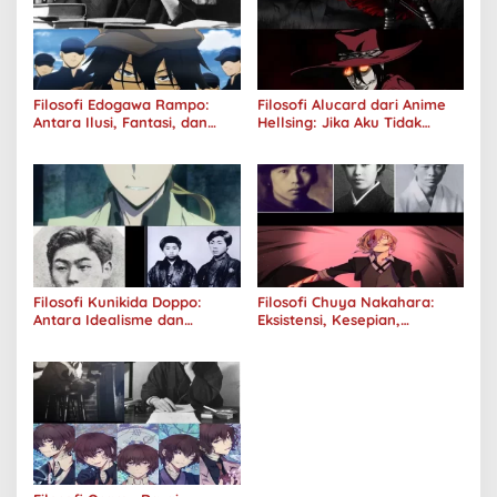
Filosofi Edogawa Rampo:
Filosofi Alucard dari Anime
Antara Ilusi, Fantasi, dan
Hellsing: Jika Aku Tidak
Realitas
Diterima oleh Dunia, Akan
Kuhancurkan Semuanya
Filosofi Kunikida Doppo:
Filosofi Chuya Nakahara:
Antara Idealisme dan
Eksistensi, Kesepian,
Romantisme
Melankolis, dan Kerinduan