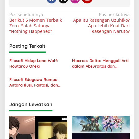
Navigasi
Pos sebelumnya
Pos berikutnya
Berikut 5 Momen Terbaik
Apa Itu Rasengan Uzuhiko?
pos
Zoro, Salah Satunya
Apa Lebih Kuat Dari
“Nothing Happened”
Rasengan Naruto?
Posting Terkait
Filosofi Hidup Lone Wolf:
Macross Delta: Menggali Arti
Houtarou Oreki
dalam Absurditas dan
Tanggung Jawab
Filosofi Edogawa Rampo:
Antara Ilusi, Fantasi, dan
Realitas
Jangan Lewatkan