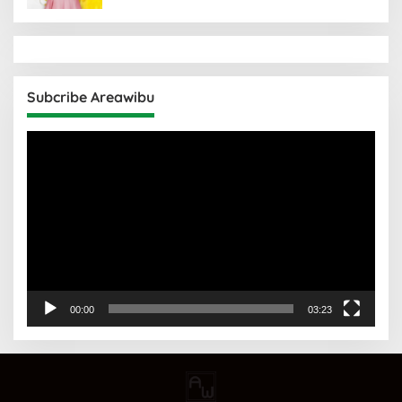
Subcribe Areawibu
Pemutar
Video
00:00
03:23