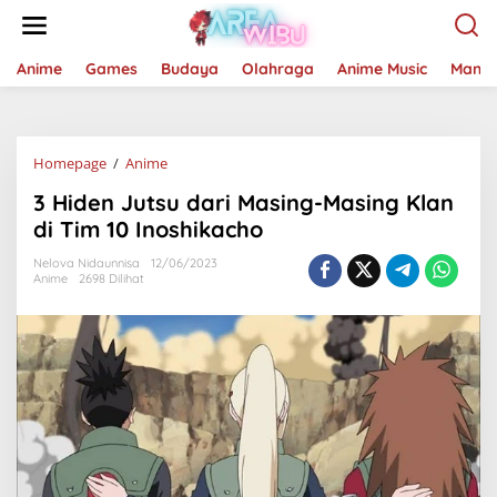
Lewati
ke
konten
Anime
Games
Budaya
Olahraga
Anime Music
Mang
3
Homepage
/
Anime
Hiden
3 Hiden Jutsu dari Masing-Masing Klan
Jutsu
dari
di Tim 10 Inoshikacho
Masing-
Masing
Nelova Nidaunnisa
12/06/2023
Anime
2698 Dilihat
Klan
di
Tim
10
Inoshikacho