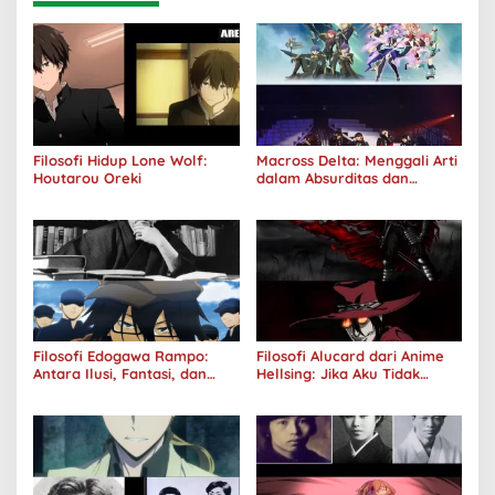
Filosofi Hidup Lone Wolf:
Macross Delta: Menggali Arti
Houtarou Oreki
dalam Absurditas dan
Tanggung Jawab
Filosofi Edogawa Rampo:
Filosofi Alucard dari Anime
Antara Ilusi, Fantasi, dan
Hellsing: Jika Aku Tidak
Realitas
Diterima oleh Dunia, Akan
Kuhancurkan Semuanya