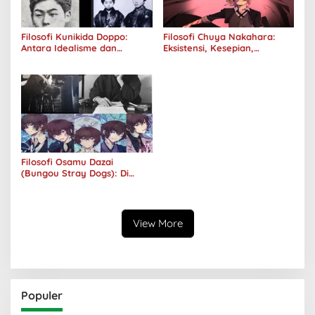
Filosofi Kunikida Doppo:
Filosofi Chuya Nakahara:
Antara Idealisme dan
Eksistensi, Kesepian,
Romantisme
Melankolis, dan Kerinduan
Filosofi Osamu Dazai
(Bungou Stray Dogs): Di
Balik Senyumnya, Jurang
Keabsurdan Menganga
View More
Populer