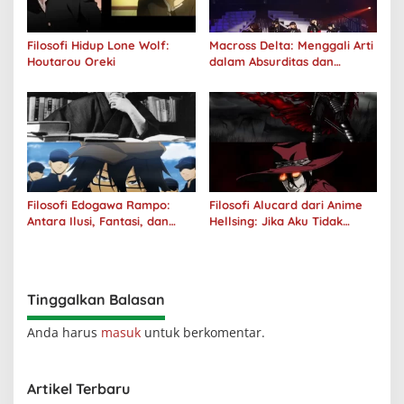
Filosofi Hidup Lone Wolf:
Macross Delta: Menggali Arti
Houtarou Oreki
dalam Absurditas dan
Tanggung Jawab
Filosofi Edogawa Rampo:
Filosofi Alucard dari Anime
Antara Ilusi, Fantasi, dan
Hellsing: Jika Aku Tidak
Realitas
Diterima oleh Dunia, Akan
Kuhancurkan Semuanya
Tinggalkan Balasan
Anda harus
masuk
untuk berkomentar.
Artikel Terbaru