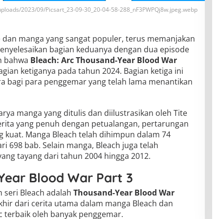
uploads/2023/09/Picsart_23-09-30_20-04-58-288_nF3PWPQj8w.jpeg.webp
ime dan manga yang sangat populer, terus memanjakan
enyelesaikan bagian keduanya dengan dua episode
an bahwa
Bleach: Arc Thousand-Year Blood War
ian ketiganya pada tahun 2024. Bagian ketiga ini
ra bagi para penggemar yang telah lama menantikan
rya manga yang ditulis dan diilustrasikan oleh Tite
cerita yang penuh dengan petualangan, pertarungan
ng kuat. Manga Bleach telah dihimpun dalam 74
ri 698 bab. Selain manga, Bleach juga telah
yang tayang dari tahun 2004 hingga 2012.
Year Blood War Part 3
m seri Bleach adalah
Thousand-Year Blood War
 akhir dari cerita utama dalam manga Bleach dan
c terbaik oleh banyak penggemar.