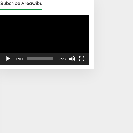
Subcribe Areawibu
Pemutar
Video
00:00
03:23