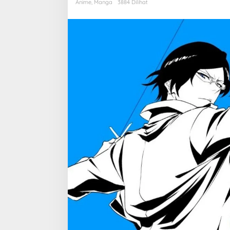
Akan
Anime
,
Manga
3884 Dilihat
Rilis
di
Tahun
2024