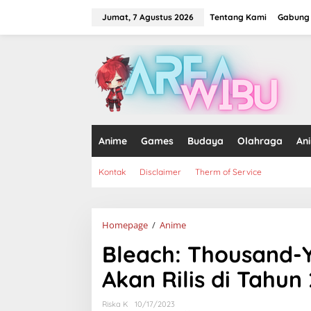
Lewati
ke
Jumat, 7 Agustus 2026
Tentang Kami
Gabung 
konten
tutup
Anime
Games
Budaya
Olahraga
An
Kontak
Disclaimer
Therm of Service
Bleach:
Homepage
/
Anime
Thousand-
Bleach: Thousand-Y
Year
Blood
Akan Rilis di Tahun
War
Part
3
Riska K
10/17/2023