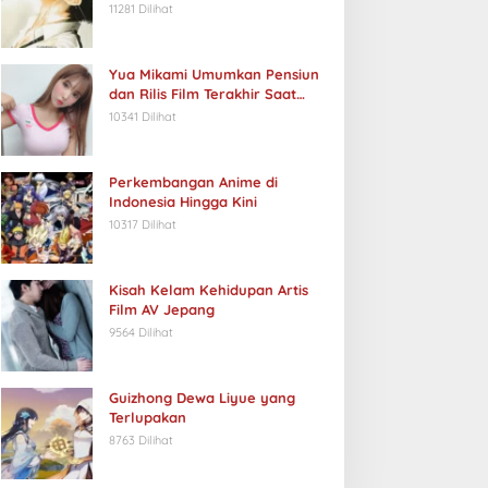
11281 Dilihat
Yua Mikami Umumkan Pensiun
dan Rilis Film Terakhir Saat
Ulang Tahun
10341 Dilihat
Perkembangan Anime di
Indonesia Hingga Kini
10317 Dilihat
Kisah Kelam Kehidupan Artis
Film AV Jepang
9564 Dilihat
Guizhong Dewa Liyue yang
Terlupakan
8763 Dilihat