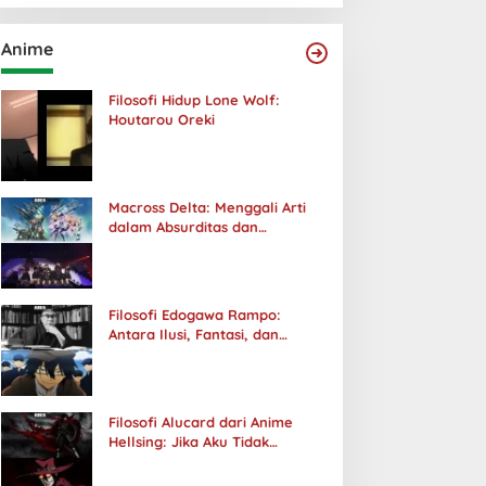
Anime
Filosofi Hidup Lone Wolf:
Houtarou Oreki
Macross Delta: Menggali Arti
dalam Absurditas dan
Tanggung Jawab
Filosofi Edogawa Rampo:
Antara Ilusi, Fantasi, dan
Realitas
Filosofi Alucard dari Anime
Hellsing: Jika Aku Tidak
Diterima oleh Dunia, Akan
Kuhancurkan Semuanya