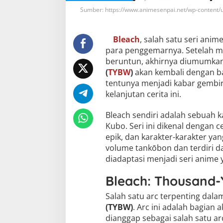
Sumber: https://www.animesenpai.net/wp-content/
Bleach
, salah satu seri an
para penggemarnya. Setelah m
beruntun, akhirnya diumumk
(
TYBW
)
akan kembali dengan bag
tentunya menjadi kabar gembi
kelanjutan cerita ini.
Bleach sendiri adalah sebuah ka
Kubo. Seri ini dikenal dengan 
epik, dan karakter-karakter ya
volume tankōbon dan terdiri da
diadaptasi menjadi seri anime 
Bleach: Thousand-
Salah satu arc terpenting dala
(TYBW)
. Arc ini adalah bagian
dianggap sebagai salah satu ar