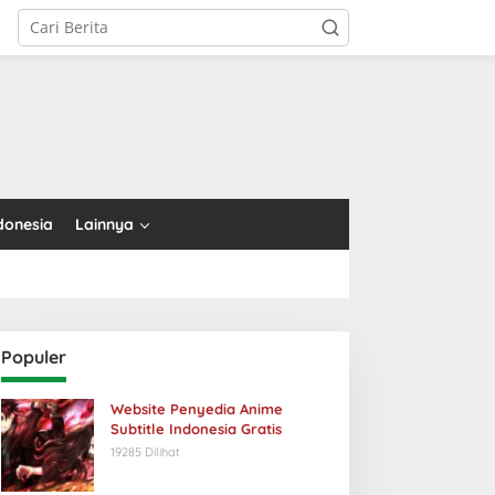
tutup
donesia
Lainnya
Populer
Website Penyedia Anime
Subtitle Indonesia Gratis
19285 Dilihat