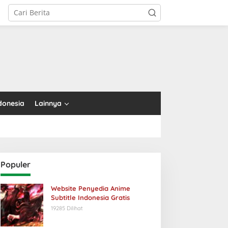
tutup
donesia
Lainnya
Populer
Website Penyedia Anime
Subtitle Indonesia Gratis
19285 Dilihat