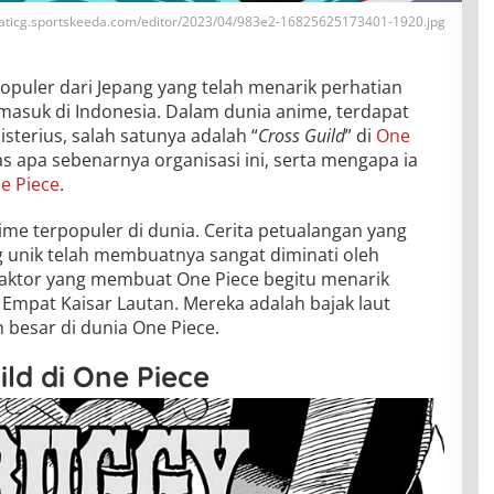
staticg.sportskeeda.com/editor/2023/04/983e2-16825625173401-1920.jpg
opuler dari Jepang yang telah menarik perhatian
rmasuk di Indonesia. Dalam dunia anime, terdapat
isterius, salah satunya adalah “
Cross Guild
” di
One
as apa sebenarnya organisasi ini, serta mengapa ia
e Piece
.
ime terpopuler di dunia. Cerita petualangan yang
g unik telah membuatnya sangat diminati oleh
 faktor yang membuat One Piece begitu menarik
Empat Kaisar Lautan. Mereka adalah bajak laut
 besar di dunia One Piece.
ld di One Piece