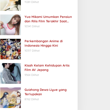
11281 Dilihat
Yua Mikami Umumkan Pensiun
dan Rilis Film Terakhir Saat
Ulang Tahun
10341 Dilihat
Perkembangan Anime di
Indonesia Hingga Kini
10317 Dilihat
Kisah Kelam Kehidupan Artis
Film AV Jepang
9564 Dilihat
Guizhong Dewa Liyue yang
Terlupakan
8762 Dilihat