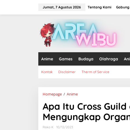
Lewati
ke
Jumat, 7 Agustus 2026
Tentang Kami
Gabung 
konten
tutup
Anime
Games
Budaya
Olahraga
An
Kontak
Disclaimer
Therm of Service
Apa
Homepage
/
Anime
Itu
Apa Itu Cross Guild
Cross
Guild
Mengungkap Organ
di
One
Piece?
Riska K
10/12/2023