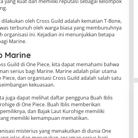
a yang kuat dan memiliki reputasi sebagai kelompok
ng.
 dilakukan oleh Cross Guild adalah kematian T-Bone,
 tewas terbunuh oleh warga biasa yang membunuhnya
 organisasi ini. Kejadian ini menunjukkan betapa
agi Marine.
 Marine
oss Guild di One Piece, kita dapat memahami bahwa
man serius bagi Marine. Marine adalah pilar utama
iece, dan organisasi Cross Guild adalah salah satu
seimbangan kekuasaan.
ta juga dapat melihat daftar pengguna Buah Iblis
urohige di One Piece. Buah Iblis memberikan
emiliknya, dan Bajak Laut Kurohige memiliki
 yang memiliki kemampuan mematikan.
anisasi misterius yang menakutkan di dunia One
 yang jelas dan merupakan ancaman serius bagi