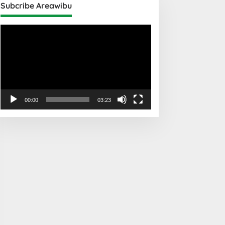
Subcribe Areawibu
Pemutar
Video
00:00
03:23