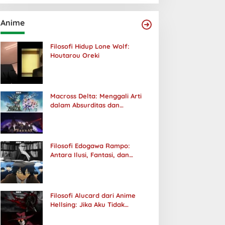
Anime
Filosofi Hidup Lone Wolf:
Houtarou Oreki
Macross Delta: Menggali Arti
dalam Absurditas dan
Tanggung Jawab
Filosofi Edogawa Rampo:
Antara Ilusi, Fantasi, dan
Realitas
Filosofi Alucard dari Anime
Hellsing: Jika Aku Tidak
Diterima oleh Dunia, Akan
Kuhancurkan Semuanya