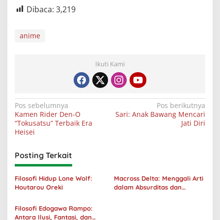
Dibaca:
3,219
anime
Ikuti Kami
Navigasi
Pos sebelumnya
Pos berikutnya
Kamen Rider Den-O
Sari: Anak Bawang Mencari
pos
“Tokusatsu” Terbaik Era
Jati Diri
Heisei
Posting Terkait
Filosofi Hidup Lone Wolf:
Macross Delta: Menggali Arti
Houtarou Oreki
dalam Absurditas dan
Tanggung Jawab
Filosofi Edogawa Rampo:
Antara Ilusi, Fantasi, dan