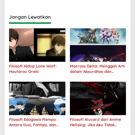
Realitas
Jangan Lewatkan
Filosofi Hidup Lone Wolf:
Macross Delta: Menggali Arti
Houtarou Oreki
dalam Absurditas dan
Tanggung Jawab
Filosofi Edogawa Rampo:
Filosofi Alucard dari Anime
Antara Ilusi, Fantasi, dan
Hellsing: Jika Aku Tidak
Realitas
Diterima oleh Dunia, Akan