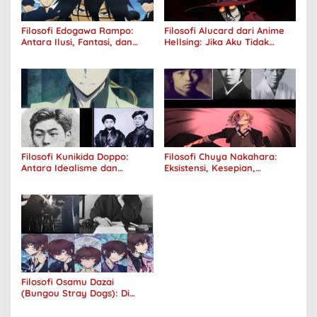
Filosofi Edogawa Rampo:
Filosofi Alucard dari Anime
Antara Ilusi, Fantasi, dan
Hellsing: Jika Aku Tidak
Realitas
Diterima oleh Dunia, Akan
Kuhancurkan Semuanya
Filosofi Kunikida Doppo:
Filosofi Chuya Nakahara:
Antara Idealisme dan
Eksistensi, Kesepian,
Romantisme
Melankolis, dan Kerinduan
Filosofi Osamu Dazai
(Bungou Stray Dogs): Di
Balik Senyumnya, Jurang
Keabsurdan Menganga