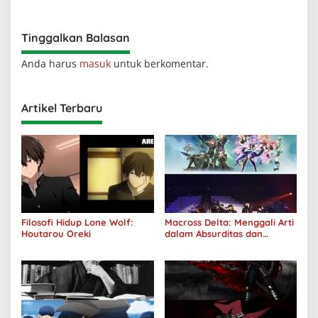
Kuhancurkan Semuanya
Tinggalkan Balasan
Anda harus
masuk
untuk berkomentar.
Artikel Terbaru
Filosofi Hidup Lone Wolf:
Macross Delta: Menggali Arti
Houtarou Oreki
dalam Absurditas dan
Tanggung Jawab