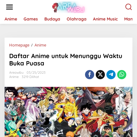
Lewati
ke
konten
Anime
Games
Budaya
Olahraga
Anime Music
Mang
Daftar
Homepage
/
Anime
Anime
Daftar Anime untuk Menunggu Waktu
untuk
Menunggu
Buka Puasa
Waktu
Buka
Areawibu
03/25/2023
Anime
3219 Dilihat
Puasa