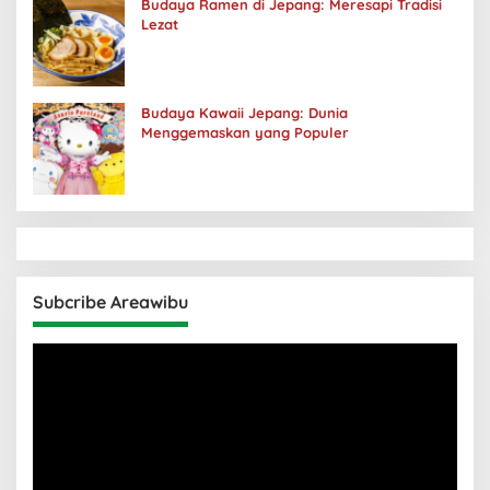
Budaya Ramen di Jepang: Meresapi Tradisi
Lezat
Budaya Kawaii Jepang: Dunia
Menggemaskan yang Populer
Subcribe Areawibu
Pemutar
Video