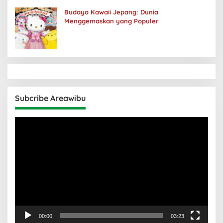
Budaya Kawaii Jepang: Dunia
Menggemaskan yang Populer
Subcribe Areawibu
Pemutar
Video
00:00
03:23