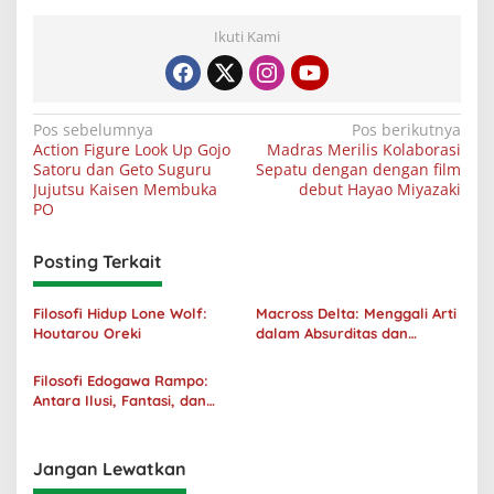
Ikuti Kami
Navigasi
Pos sebelumnya
Pos berikutnya
Action Figure Look Up Gojo
Madras Merilis Kolaborasi
pos
Satoru dan Geto Suguru
Sepatu dengan dengan film
Jujutsu Kaisen Membuka
debut Hayao Miyazaki
PO
Posting Terkait
Filosofi Hidup Lone Wolf:
Macross Delta: Menggali Arti
Houtarou Oreki
dalam Absurditas dan
Tanggung Jawab
Filosofi Edogawa Rampo:
Antara Ilusi, Fantasi, dan
Realitas
Jangan Lewatkan