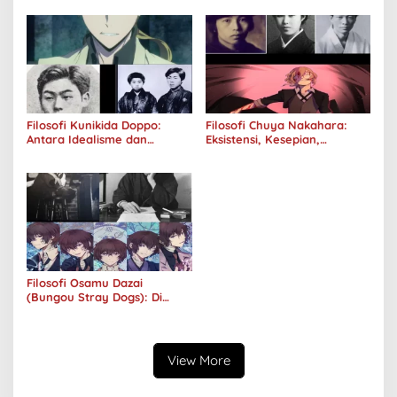
Kuhancurkan Semuanya
Filosofi Kunikida Doppo:
Filosofi Chuya Nakahara:
Antara Idealisme dan
Eksistensi, Kesepian,
Romantisme
Melankolis, dan Kerinduan
Filosofi Osamu Dazai
(Bungou Stray Dogs): Di
Balik Senyumnya, Jurang
Keabsurdan Menganga
View More