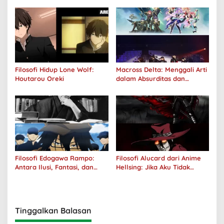
Filosofi Hidup Lone Wolf:
Macross Delta: Menggali Arti
Houtarou Oreki
dalam Absurditas dan
Tanggung Jawab
Filosofi Edogawa Rampo:
Filosofi Alucard dari Anime
Antara Ilusi, Fantasi, dan
Hellsing: Jika Aku Tidak
Realitas
Diterima oleh Dunia, Akan
Kuhancurkan Semuanya
Tinggalkan Balasan