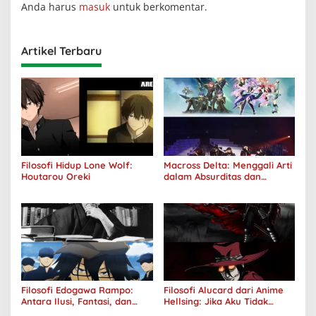
Anda harus
masuk
untuk berkomentar.
Artikel Terbaru
Filosofi Hidup Lone Wolf:
Macross Delta: Menggali Arti
Houtarou Oreki
dalam Absurditas dan
Tanggung Jawab
Filosofi Edogawa Rampo:
Filosofi Alucard dari Anime
Antara Ilusi, Fantasi, dan
Hellsing: Jika Aku Tidak
Realitas
Diterima oleh Dunia, Akan