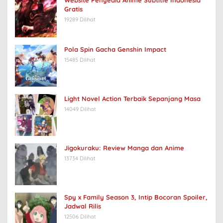
Gratis
19289 Dilihat
Pola Spin Gacha Genshin Impact
15485 Dilihat
Light Novel Action Terbaik Sepanjang Masa
14049 Dilihat
Jigokuraku: Review Manga dan Anime
13734 Dilihat
Spy x Family Season 3, Intip Bocoran Spoiler,
Jadwal Rilis
12506 Dilihat