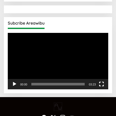
Subcribe Areawibu
Pemutar
Video
00:00
03:23