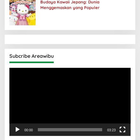
Budaya Kawaii Jepang: Dunia
Menggemaskan yang Populer
Subcribe Areawibu
Pemutar
Video
00:00
03:23