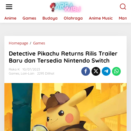
Lewati
ke
konten
Anime
Games
Budaya
Olahraga
Anime Music
Mang
Detective
Homepage
/
Games
Pikachu
Detective Pikachu Returns Rilis Trailer
Returns
Rilis
Baru dan Tersedia Nintendo Switch
Trailer
Baru
Riska K
10/07/2023
Games
,
Lain-Lain
2295 Dilihat
dan
Tersedia
Nintendo
Switch