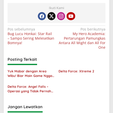
Ikuti Kami
Navigasi
Pos sebelumnya
Pos berikutnya
Bug Lucu Honkai: Star Rail
My Hero Academia:
pos
– Sampo Sering Melesetkan
Pertarungan Pamungkas
Bomnya!
Antara All Might dan All For
One
Posting Terkait
Yuk Mabar dengan Area
Delta Force: Xtreme 2
Wibu! Biar Main Game Nggak
Sepi Lagi!
Delta Force: Angel Falls –
Operasi yang Tidak Pernah
Terjadi
Jangan Lewatkan