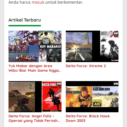
Anda harus
masuk
untuk berkomentar.
Artikel Terbaru
Yuk Mabar dengan Area
Delta Force: Xtreme 2
Wibu! Biar Main Game Nggak
Sepi Lagi!
Delta Force: Angel Falls –
Delta Force: Black Hawk
Operasi yang Tidak Pernah
Down 2003
Terjadi