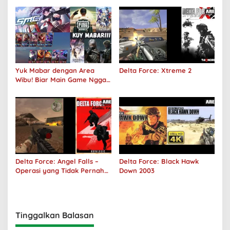
Yuk Mabar dengan Area
Delta Force: Xtreme 2
Wibu! Biar Main Game Nggak
Sepi Lagi!
Delta Force: Angel Falls –
Delta Force: Black Hawk
Operasi yang Tidak Pernah
Down 2003
Terjadi
Tinggalkan Balasan