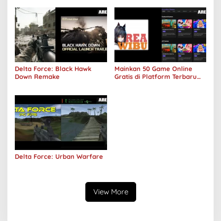
Delta Force: Black Hawk
Mainkan 50 Game Online
Down Remake
Gratis di Platform Terbaru
Areawibu
Delta Force: Urban Warfare
View More