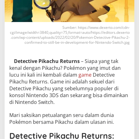
Sumber: https://www.dexerto.com/cdn-
cgi/image/width=3840,quality=75,format=auto/https://editors.dexerto
.com/wp-content/uploads/2022/02/20/Pokemon-Detective-Pikachu-2-
confirmed-to-still-be-in-development-for-Nintendo-Switch.jpg
Detective Pikachu Returns
– Siapa yang tak
kenal dengan Pikachu? Pokémon yang imut dan
lucu ini kali ini kembali dalam
game
Detective
Pikachu Returns. Game ini adalah sekuel dari
Detective Pikachu yang sebelumnya populer di
konsol Nintendo 3DS dan sekarang bisa dimainkan
di Nintendo Switch.
Mari saksikan petualangan seru dalam dunia
Pokémon bersama Pikachu dalam ulasan ini.
Detective Pikachu Returns: