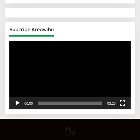
Subcribe Areawibu
Pemutar
Video
00:00
03:23