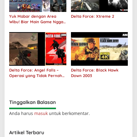
Yuk Mabar dengan Area
Delta Force: Xtreme 2
Wibu! Biar Main Game Nggak
Sepi Lagi!
Delta Force: Angel Falls –
Delta Force: Black Hawk
Operasi yang Tidak Pernah
Down 2003
Terjadi
Tinggalkan Balasan
Anda harus
masuk
untuk berkomentar.
Artikel Terbaru