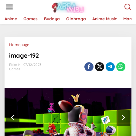
Lewati
ke
konten
Anime
Games
Budaya
Olahraga
Anime Music
Mang
Lampiran
Homepage
image-192
Riska K
07/12/2023
Games