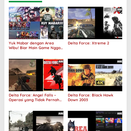
Yuk Mabar dengan Area
Delta Force: Xtreme 2
Wibu! Biar Main Game Nggak
Sepi Lagi!
Delta Force: Angel Falls –
Delta Force: Black Hawk
Operasi yang Tidak Pernah
Down 2003
Terjadi