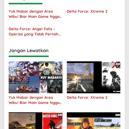
Yuk Mabar dengan Area
Delta Force: Xtreme 2
Wibu! Biar Main Game Nggak
Sepi Lagi!
Delta Force: Angel Falls –
Operasi yang Tidak Pernah
Terjadi
Jangan Lewatkan
Yuk Mabar dengan Area
Delta Force: Xtreme 2
Wibu! Biar Main Game Nggak
Sepi Lagi!