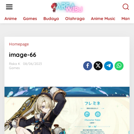
Lewati
ke
konten
Anime
Games
Budaya
Olahraga
Anime Music
Mang
Lampiran
Homepage
image-66
Riska K
08/06/2023
Games