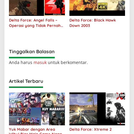
Delta Force: Angel Falls –
Delta Force: Black Hawk
Operasi yang Tidak Pernah
Down 2003
Terjadi
Tinggalkan Balasan
Anda harus
masuk
untuk berkomentar.
Artikel Terbaru
Yuk Mabar dengan Area
Delta Force: Xtreme 2