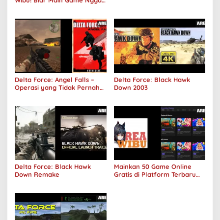
Wibu! Biar Main Game Nggak
Sepi Lagi!
Delta Force: Angel Falls –
Delta Force: Black Hawk
Operasi yang Tidak Pernah
Down 2003
Terjadi
Delta Force: Black Hawk
Mainkan 50 Game Online
Down Remake
Gratis di Platform Terbaru
Areawibu