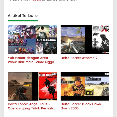
Artikel Terbaru
Yuk Mabar dengan Area
Delta Force: Xtreme 2
Wibu! Biar Main Game Nggak
Sepi Lagi!
Delta Force: Angel Falls –
Delta Force: Black Hawk
Operasi yang Tidak Pernah
Down 2003
Terjadi