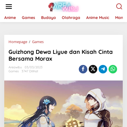
Lewati
ke
konten
Anime
Games
Budaya
Olahraga
Anime Music
Mang
Guizhong
Homepage
/
Games
Dewa
Guizhong Dewa Liyue dan Kisah Cinta
Liyue
dan
Bersama Morax
Kisah
Cinta
Areawibu
03/03/2023
Games
3747 Dilihat
Bersama
Morax