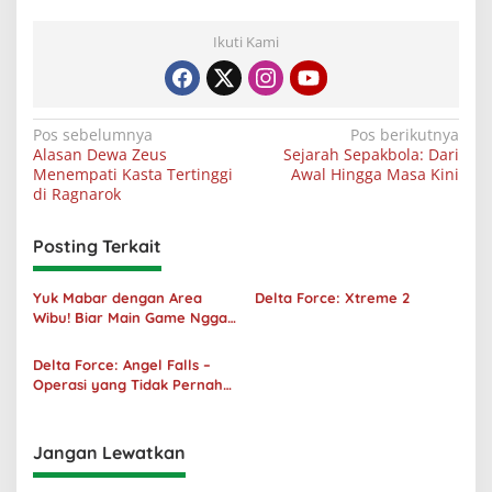
Ikuti Kami
Navigasi
Pos sebelumnya
Pos berikutnya
Alasan Dewa Zeus
Sejarah Sepakbola: Dari
pos
Menempati Kasta Tertinggi
Awal Hingga Masa Kini
di Ragnarok
Posting Terkait
Yuk Mabar dengan Area
Delta Force: Xtreme 2
Wibu! Biar Main Game Nggak
Sepi Lagi!
Delta Force: Angel Falls –
Operasi yang Tidak Pernah
Terjadi
Jangan Lewatkan