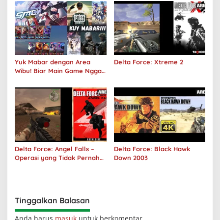
Yuk Mabar dengan Area
Delta Force: Xtreme 2
Wibu! Biar Main Game Nggak
Sepi Lagi!
Delta Force: Angel Falls –
Delta Force: Black Hawk
Operasi yang Tidak Pernah
Down 2003
Terjadi
Tinggalkan Balasan
Anda harus
masuk
untuk berkomentar.