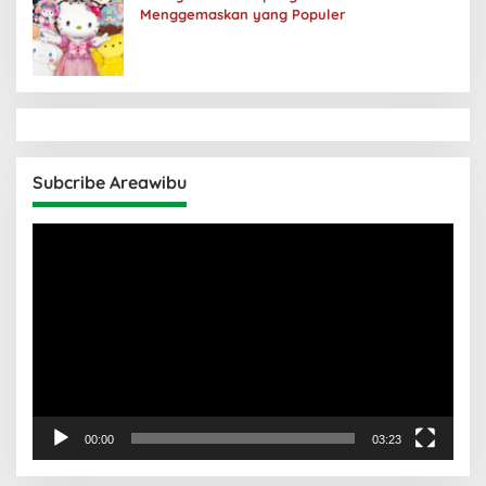
Menggemaskan yang Populer
Subcribe Areawibu
Pemutar
Video
00:00
03:23