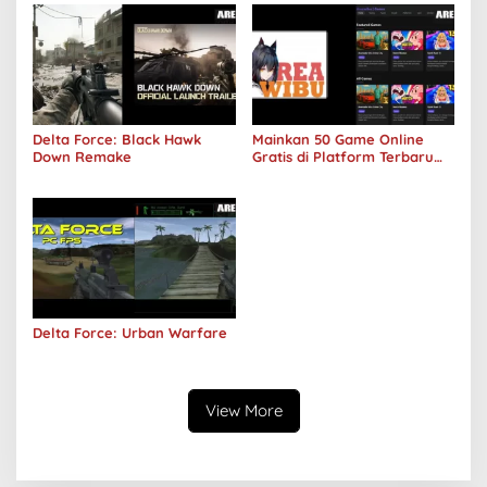
Delta Force: Black Hawk
Mainkan 50 Game Online
Down Remake
Gratis di Platform Terbaru
Areawibu
Delta Force: Urban Warfare
View More