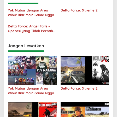
Yuk Mabar dengan Area
Delta Force: Xtreme 2
Wibu! Biar Main Game Nggak
Sepi Lagi!
Delta Force: Angel Falls –
Operasi yang Tidak Pernah
Terjadi
Jangan Lewatkan
Yuk Mabar dengan Area
Delta Force: Xtreme 2
Wibu! Biar Main Game Nggak
Sepi Lagi!