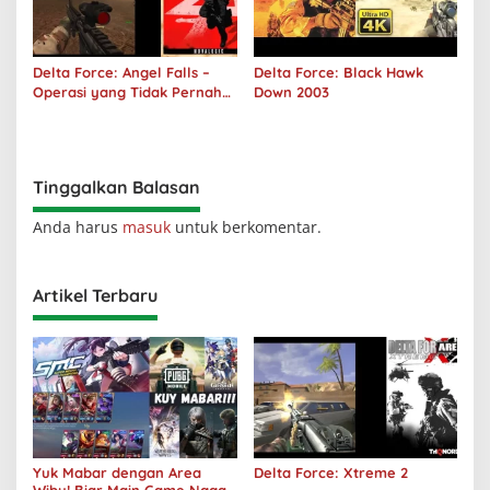
Delta Force: Angel Falls –
Delta Force: Black Hawk
Operasi yang Tidak Pernah
Down 2003
Terjadi
Tinggalkan Balasan
Anda harus
masuk
untuk berkomentar.
Artikel Terbaru
Yuk Mabar dengan Area
Delta Force: Xtreme 2