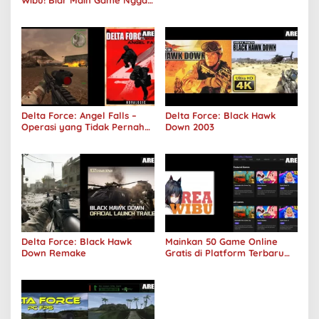
Wibu! Biar Main Game Nggak
Sepi Lagi!
Delta Force: Angel Falls –
Delta Force: Black Hawk
Operasi yang Tidak Pernah
Down 2003
Terjadi
Delta Force: Black Hawk
Mainkan 50 Game Online
Down Remake
Gratis di Platform Terbaru
Areawibu