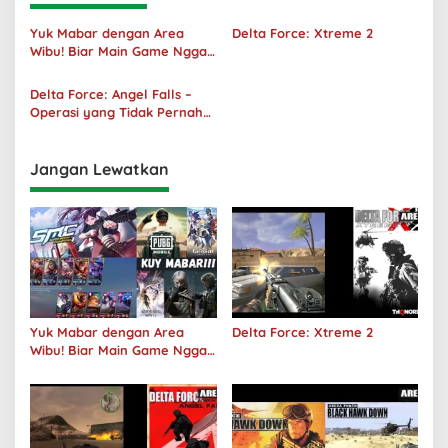
Yuk Mabar dengan Area
Delta Force: Xtreme 2
Wibu! Biar Main Game Nggak
Sepi Lagi!
Delta Force: Angel Falls –
Operasi yang Tidak Pernah
Terjadi
Jangan Lewatkan
Yuk Mabar dengan Area
Delta Force: Xtreme 2
Wibu! Biar Main Game Nggak
Sepi Lagi!