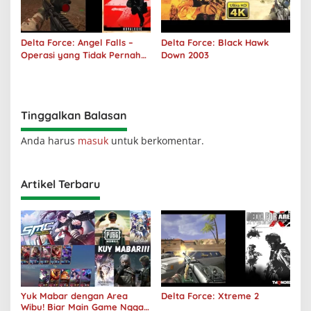
Delta Force: Angel Falls –
Delta Force: Black Hawk
Operasi yang Tidak Pernah
Down 2003
Terjadi
Tinggalkan Balasan
Anda harus
masuk
untuk berkomentar.
Artikel Terbaru
Yuk Mabar dengan Area
Delta Force: Xtreme 2
Wibu! Biar Main Game Nggak