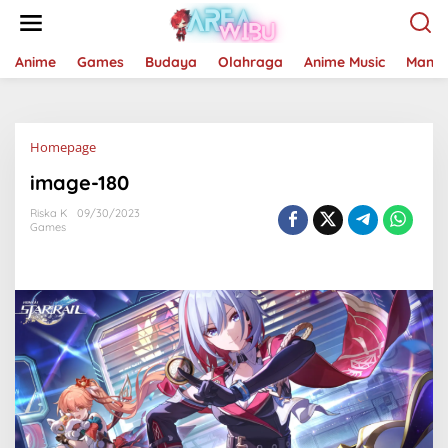
Lewati
ke
konten
Anime
Games
Budaya
Olahraga
Anime Music
Mang
Lampiran
Homepage
image-180
Riska K
09/30/2023
Games