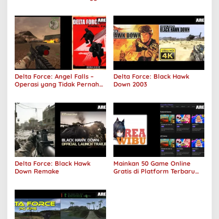
Sepi Lagi!
Delta Force: Angel Falls –
Delta Force: Black Hawk
Operasi yang Tidak Pernah
Down 2003
Terjadi
Delta Force: Black Hawk
Mainkan 50 Game Online
Down Remake
Gratis di Platform Terbaru
Areawibu