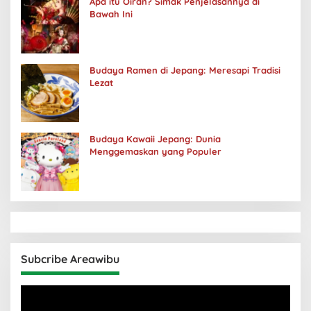
Apa itu Oiran? Simak Penjelasannya di
Bawah Ini
Budaya Ramen di Jepang: Meresapi Tradisi
Lezat
Budaya Kawaii Jepang: Dunia
Menggemaskan yang Populer
Subcribe Areawibu
Pemutar
Video