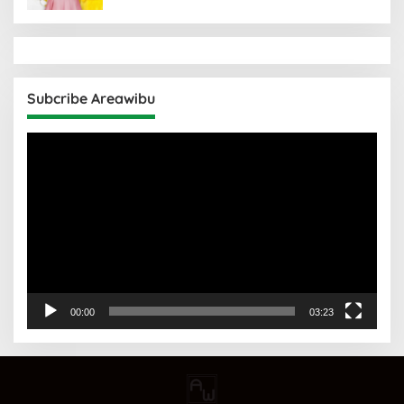
Subcribe Areawibu
Pemutar
Video
00:00
03:23