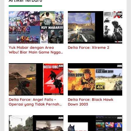
Artikel Terbaru
Yuk Mabar dengan Area
Delta Force: Xtreme 2
Wibu! Biar Main Game Nggak
Sepi Lagi!
Delta Force: Angel Falls –
Delta Force: Black Hawk
Operasi yang Tidak Pernah
Down 2003
Terjadi