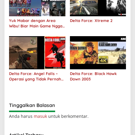
Yuk Mabar dengan Area
Delta Force: Xtreme 2
Wibu! Biar Main Game Nggak
Sepi Lagi!
Delta Force: Angel Falls –
Delta Force: Black Hawk
Operasi yang Tidak Pernah
Down 2003
Terjadi
Tinggalkan Balasan
Anda harus
masuk
untuk berkomentar.