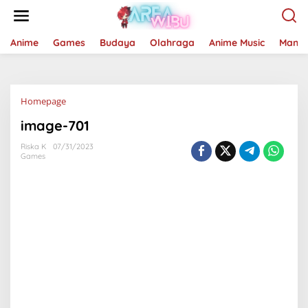
Lewati
ke
konten
Anime
Games
Budaya
Olahraga
Anime Music
Mang
Lampiran
Homepage
image-701
Riska K
07/31/2023
Games