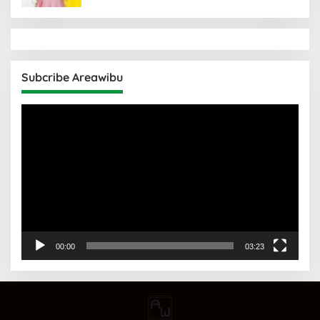
Subcribe Areawibu
Pemutar
Video
00:00
03:23