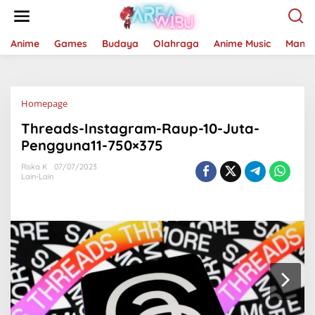
Lewati
ke
konten
Anime
Games
Budaya
Olahraga
Anime Music
Mang
Lampiran
Homepage
Threads-Instagram-Raup-10-Juta-
Pengguna11-750×375
Riska K
07/07/2023
Lain-Lain