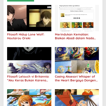
Filosofi Hidup Lone Wolf:
Merindukan Kematian:
Houtarou Oreki
Bisikan Abadi dalam Nada
Kegelapan
Filosofi Lelouch vi Britannia:
Casing Aksesori Whisper of
“Aku Keras Bukan Karena
the Heart Bergaya Dongeng
Aku Jahat, Aku Hanya Ragu”
Studio Ghibli Dirilis Ulang