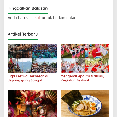
Tinggalkan Balasan
Anda harus
masuk
untuk berkomentar.
Artikel Terbaru
Tiga Festival Terbesar di
Mengenal Apa Itu Matsuri,
Jepang yang Sangat
Kegiatan Festival
Menakjubkan
Masyarakat Jepang