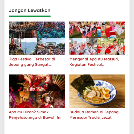
Jangan Lewatkan
Tiga Festival Terbesar di
Mengenal Apa Itu Matsuri,
Jepang yang Sangat
Kegiatan Festival
Menakjubkan
Masyarakat Jepang
Apa itu Oiran? Simak
Budaya Ramen di Jepang:
Penjelasannya di Bawah Ini
Meresapi Tradisi Lezat