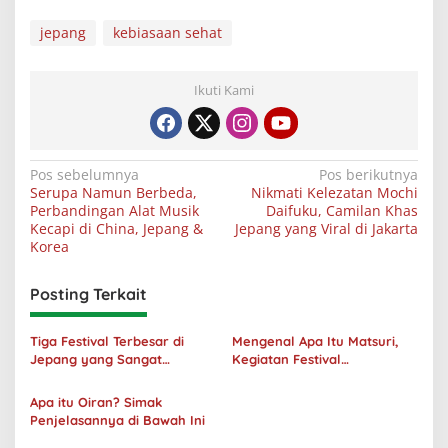
jepang
kebiasaan sehat
Ikuti Kami
Navigasi
Pos sebelumnya
Pos berikutnya
Serupa Namun Berbeda,
Nikmati Kelezatan Mochi
pos
Perbandingan Alat Musik
Daifuku, Camilan Khas
Kecapi di China, Jepang &
Jepang yang Viral di Jakarta
Korea
Posting Terkait
Tiga Festival Terbesar di
Mengenal Apa Itu Matsuri,
Jepang yang Sangat
Kegiatan Festival
Menakjubkan
Masyarakat Jepang
Apa itu Oiran? Simak
Penjelasannya di Bawah Ini