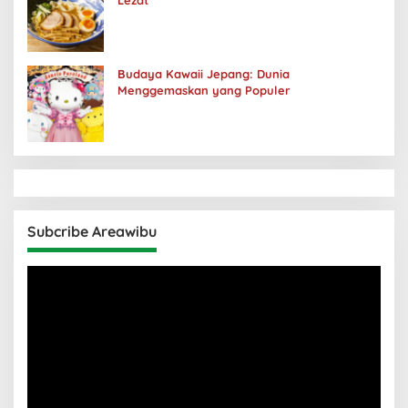
Lezat
Budaya Kawaii Jepang: Dunia
Menggemaskan yang Populer
Subcribe Areawibu
Pemutar
Video