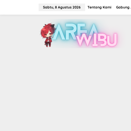
Lewati
ke
Sabtu, 8 Agustus 2026
Tentang Kami
Gabung J
konten
tutup