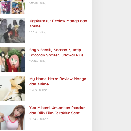
14049 Dilihat
Jigokuraku: Review Manga dan
Anime
13734 Dilihat
Spy x Family Season 3, Intip
Bocoran Spoiler, Jadwal Rilis
12506 Dilihat
My Home Hero: Review Manga
dan Anime
11289 Dilihat
Yua Mikami Umumkan Pensiun
dan Rilis Film Terakhir Saat
Ulang Tahun
10343 Dilihat