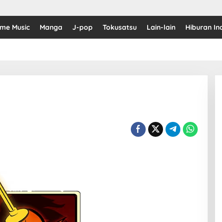
ime Music
Manga
J-pop
Tokusatsu
Lain-lain
Hiburan In