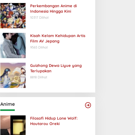
Perkembangan Anime di
Indonesia Hingga Kini
10317 Dilihat
Kisah Kelam Kehidupan Artis
Film AV Jepang
9565 Dilihat
Guizhong Dewa Liyue yang
Terlupakan
8818 Dilihat
Anime
Filosofi Hidup Lone Wolf:
Houtarou Oreki