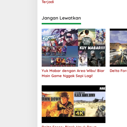
Terjadi
Jangan Lewatkan
Yuk Mabar dengan Area Wibu! Biar
Delta For
Main Game Nggak Sepi Lagi!