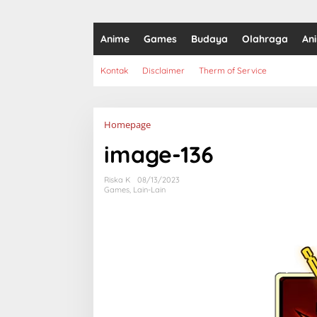
Anime
Games
Budaya
Olahraga
An
Kontak
Disclaimer
Therm of Service
Lampiran
Homepage
image-136
Riska K
08/13/2023
Games
,
Lain-Lain