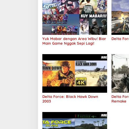
Yuk Mabar dengan Area Wibu! Biar
Delta For
Main Game Nggak Sepi Lagi!
Delta Force: Black Hawk Down
Delta Fo
2003
Remake