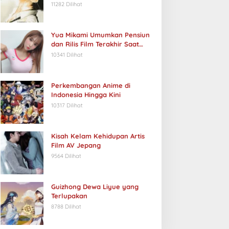
11282 Dilihat
Yua Mikami Umumkan Pensiun
dan Rilis Film Terakhir Saat
Ulang Tahun
10341 Dilihat
Perkembangan Anime di
Indonesia Hingga Kini
10317 Dilihat
Kisah Kelam Kehidupan Artis
Film AV Jepang
9564 Dilihat
Guizhong Dewa Liyue yang
Terlupakan
8788 Dilihat