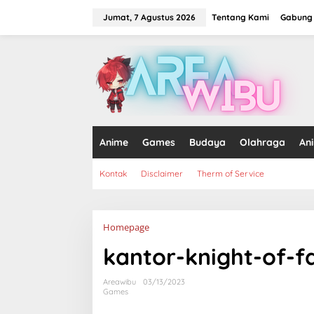
Lewati
ke
Jumat, 7 Agustus 2026
Tentang Kami
Gabung 
konten
tutup
Anime
Games
Budaya
Olahraga
An
Kontak
Disclaimer
Therm of Service
Lampiran
Homepage
kantor-knight-of-f
Areawibu
03/13/2023
Games