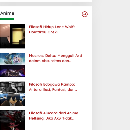
Anime
Filosofi Hidup Lone Wolf:
Houtarou Oreki
Macross Delta: Menggali Arti
dalam Absurditas dan
Tanggung Jawab
Filosofi Edogawa Rampo:
Antara Ilusi, Fantasi, dan
Realitas
Filosofi Alucard dari Anime
Hellsing: Jika Aku Tidak
Diterima oleh Dunia, Akan
Kuhancurkan Semuanya