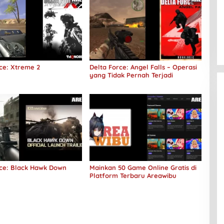
ce: Xtreme 2
Delta Force: Angel Falls – Operasi
yang Tidak Pernah Terjadi
rce: Black Hawk Down
Mainkan 50 Game Online Gratis di
Platform Terbaru Areawibu