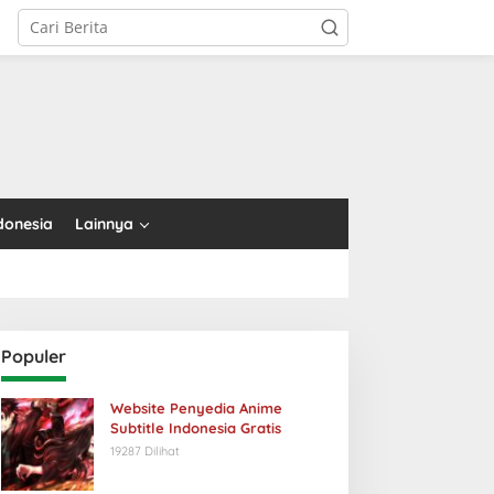
tutup
donesia
Lainnya
Populer
Website Penyedia Anime
Subtitle Indonesia Gratis
19287 Dilihat