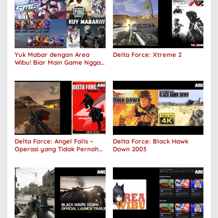
Yuk Mabar dengan Area
Delta Force: Xtreme 2
Wibu! Biar Main Game Nggak
Sepi Lagi!
Delta Force: Angel Falls –
Delta Force: Black Hawk
Operasi yang Tidak Pernah
Down 2003
Terjadi