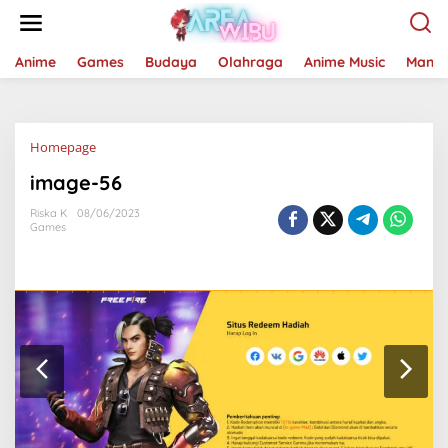
Lewati
ke
konten
Anime
Games
Budaya
Olahraga
Anime Music
Mang
Lampiran
Homepage
image-56
Riska K
08/06/2023
Games