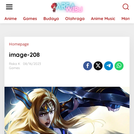
Lewati
ke
konten
Anime
Games
Budaya
Olahraga
Anime Music
Mang
Lampiran
Homepage
image-208
Riska K
08/16/2023
Games