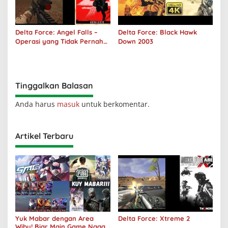
Delta Force: Angel Falls –
Delta Force: Black Hawk
Operasi yang Tidak Pernah
Down 2003
Terjadi
Tinggalkan Balasan
Anda harus
masuk
untuk berkomentar.
Artikel Terbaru
Yuk Mabar dengan Area
Delta Force: Xtreme 2
Wibu! Biar Main Game Nggak