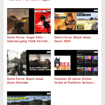
Sepi Lagi!
Delta Force: Angel Falls –
Delta Force: Black Hawk
Operasi yang Tidak Pernah
Down 2003
Terjadi
Delta Force: Black Hawk
Mainkan 50 Game Online
Down Remake
Gratis di Platform Terbaru
Areawibu