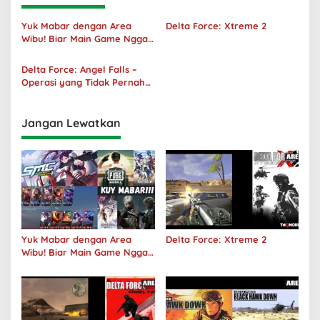
Yuk Mabar dengan Area
Delta Force: Xtreme 2
Wibu! Biar Main Game Nggak
Sepi Lagi!
Delta Force: Angel Falls –
Operasi yang Tidak Pernah
Terjadi
Jangan Lewatkan
Yuk Mabar dengan Area
Delta Force: Xtreme 2
Wibu! Biar Main Game Nggak
Sepi Lagi!