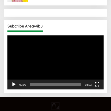
Subcribe Areawibu
Pemutar
Video
00:00
03:23