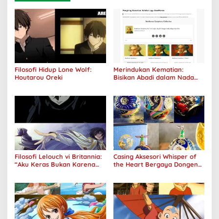
Filosofi Hidup Lone Wolf:
Merindukan Kematian:
Houtarou Oreki
Bisikan Abadi dalam Nada
Kegelapan
Filosofi Lelouch vi Britannia:
Casing Aksesori Whisper of
“Aku Keras Bukan Karena
the Heart Bergaya Dongeng
Aku Jahat, Aku Hanya Ragu”
Studio Ghibli Dirilis Ulang