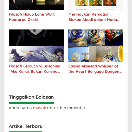
Filosofi Hidup Lone Wolf:
Merindukan Kematian:
Houtarou Oreki
Bisikan Abadi dalam Nada
Kegelapan
Filosofi Lelouch vi Britannia:
Casing Aksesori Whisper of
“Aku Keras Bukan Karena
the Heart Bergaya Dongeng
Aku Jahat, Aku Hanya Ragu”
Studio Ghibli Dirilis Ulang
Tinggalkan Balasan
Anda harus
masuk
untuk berkomentar.
Artikel Terbaru