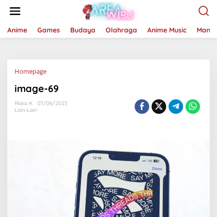
Lewati
ke
konten
Anime
Games
Budaya
Olahraga
Anime Music
Mang
Lampiran
Homepage
image-69
Riska K
07/06/2023
Lain-Lain