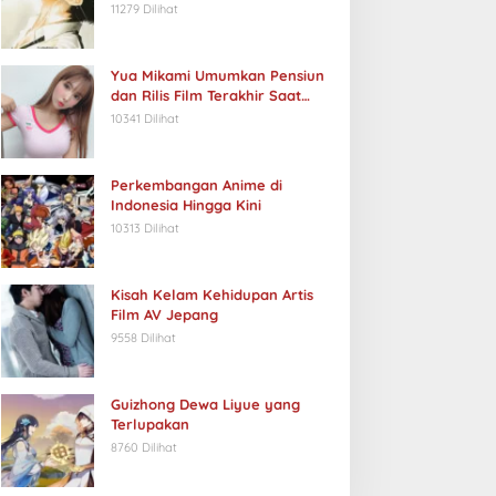
11279 Dilihat
Yua Mikami Umumkan Pensiun
dan Rilis Film Terakhir Saat
Ulang Tahun
10341 Dilihat
Perkembangan Anime di
Indonesia Hingga Kini
10313 Dilihat
Kisah Kelam Kehidupan Artis
Film AV Jepang
9558 Dilihat
Guizhong Dewa Liyue yang
Terlupakan
8760 Dilihat