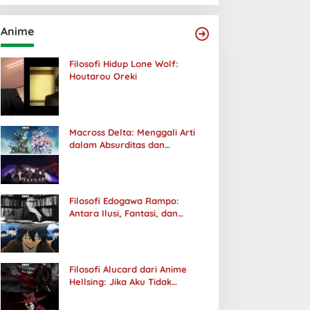
Anime
Filosofi Hidup Lone Wolf:
Houtarou Oreki
Macross Delta: Menggali Arti
dalam Absurditas dan
Tanggung Jawab
Filosofi Edogawa Rampo:
Antara Ilusi, Fantasi, dan
Realitas
Filosofi Alucard dari Anime
Hellsing: Jika Aku Tidak
Diterima oleh Dunia, Akan
Kuhancurkan Semuanya