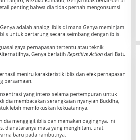
n Tanjiro, Nezuko Kamado, Genya tidak benar-benar
detail penting bahwa dia tidak pernah mengonsumsi
is Genya adalah analogi iblis di mana Genya meminjam
iblis untuk bertarung secara seimbang dengan iblis.
uasai gaya pernapasan tertentu atau teknik
Alternatifnya, Genya berlatih
Repetitive Action
dari Batu
hasil meniru karakteristik iblis dan efek pernapasan
ang bersamaan.
sentrasi yang intens selama pertempuran untuk
adi dia membacakan serangkaian nyanyian Buddha,
ntuk lebih memfokuskan kekuatannya.
 dia menggigit iblis dan memakan dagingnya. Ini
lis, dianataranya mata yang menghitam, urat
warna baru pada rambutnya.