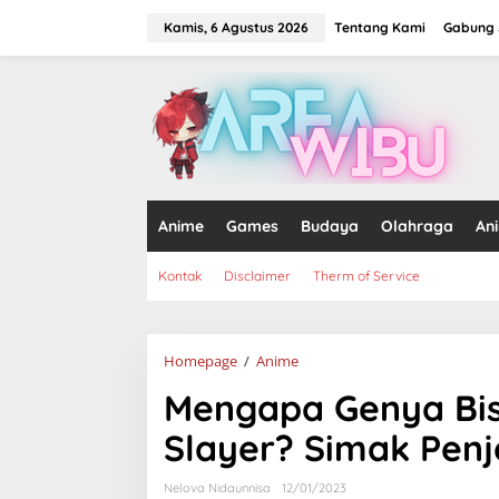
Lewati
ke
Kamis, 6 Agustus 2026
Tentang Kami
Gabung J
konten
tutup
Anime
Games
Budaya
Olahraga
An
Kontak
Disclaimer
Therm of Service
Mengapa
Homepage
/
Anime
Genya
Mengapa Genya Bisa
Bisa
Menjadi
Slayer? Simak Penj
Iblis
di
Demon
Nelova Nidaunnisa
12/01/2023