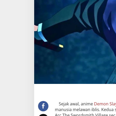
Sejak awal, anime
Demon Sla
manusia melawan iblis. Kedua
Arc The Swordsmith Village se