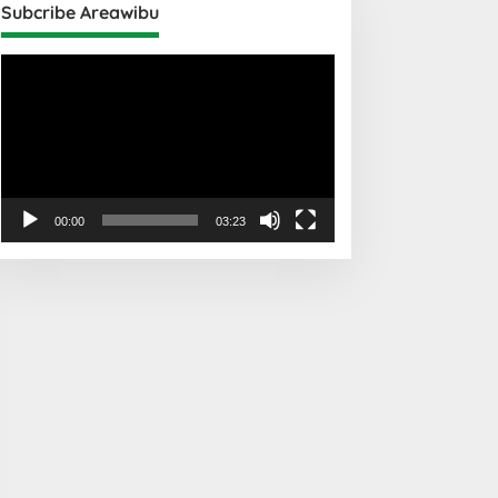
Subcribe Areawibu
Pemutar
Video
00:00
03:23