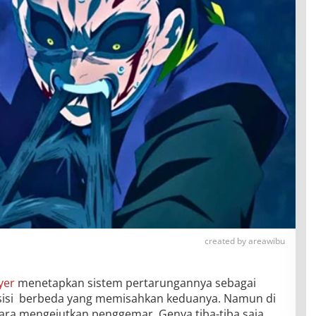
created by areawibu
yer
menetapkan sistem pertarungannya sebagai
 sisi berbeda yang memisahkan keduanya. Namun di
cara mengejutkan penggemar, Genya tiba-tiba saja