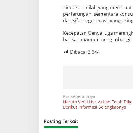
Tindakan inilah yang membuat
pertarungan, sementara konsum
dan sifat regenerasi, yang asin
Kecepatan Genya juga meningka
bahkan mampu mengimbangi Ibl
Dibaca:
3,344
Navigasi
Pos sebelumnya
Naruto Versi Live Action Telah Diko
pos
Berikut Informasi Selengkapnya
Posting Terkait