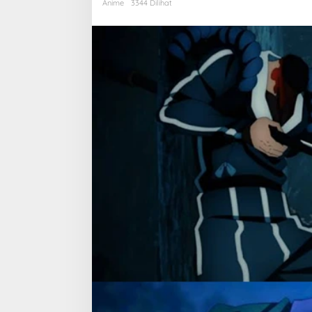
Slayer?
Anime
3344 Dilihat
Simak
Penjelasannya
di
Bawah
Ini