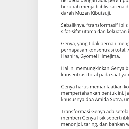
Berbeda dengan adik perempua
berubah menjadi iblis karena 
darah Muzan Kibutsuji.
Sebaliknya, “transformasi” ibl
sifat-sifat utama dan kekuatan 
Genya, yang tidak pernah meng
pernapasan konsentrasi total. 
Hashira, Gyomei Himejima.
Hal ini memungkinkan Genya ber
konsentrasi total pada saat y
Genya harus memanfaatkan kon
mempertahankan bentuk ini, j
khususnya doa Amida Sutra, u
Transformasi Genya ada setelah
memberi Genya fisik seperti ib
menonjol, taring, dan bahkan 