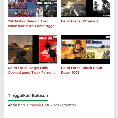
Yuk Mabar dengan Area
Delta Force: Xtreme 2
Wibu! Biar Main Game Nggak
Sepi Lagi!
Delta Force: Angel Falls –
Delta Force: Black Hawk
Operasi yang Tidak Pernah
Down 2003
Terjadi
Tinggalkan Balasan
Anda harus
masuk
untuk berkomentar.