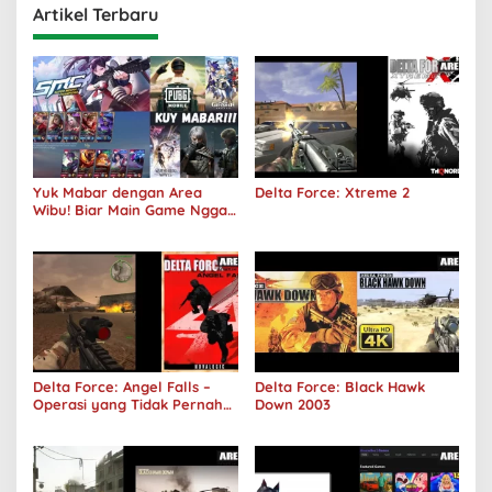
Artikel Terbaru
Yuk Mabar dengan Area
Delta Force: Xtreme 2
Wibu! Biar Main Game Nggak
Sepi Lagi!
Delta Force: Angel Falls –
Delta Force: Black Hawk
Operasi yang Tidak Pernah
Down 2003
Terjadi