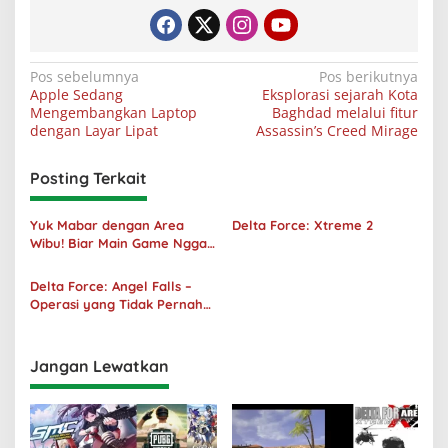
Navigasi
Pos sebelumnya
Pos berikutnya
Apple Sedang
Eksplorasi sejarah Kota
pos
Mengembangkan Laptop
Baghdad melalui fitur
dengan Layar Lipat
Assassin’s Creed Mirage
Posting Terkait
Yuk Mabar dengan Area
Delta Force: Xtreme 2
Wibu! Biar Main Game Nggak
Sepi Lagi!
Delta Force: Angel Falls –
Operasi yang Tidak Pernah
Terjadi
Jangan Lewatkan