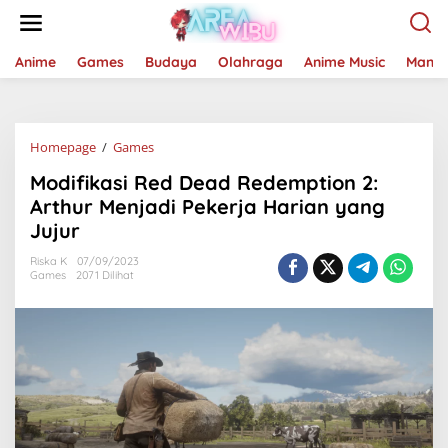
Lewati
ke
konten
Anime
Games
Budaya
Olahraga
Anime Music
Mang
Modifikasi
Homepage
/
Games
Red
Modifikasi Red Dead Redemption 2:
Dead
Redemption
Arthur Menjadi Pekerja Harian yang
2:
Jujur
Arthur
Menjadi
Riska K
07/09/2023
Pekerja
Games
2071 Dilihat
Harian
yang
Jujur