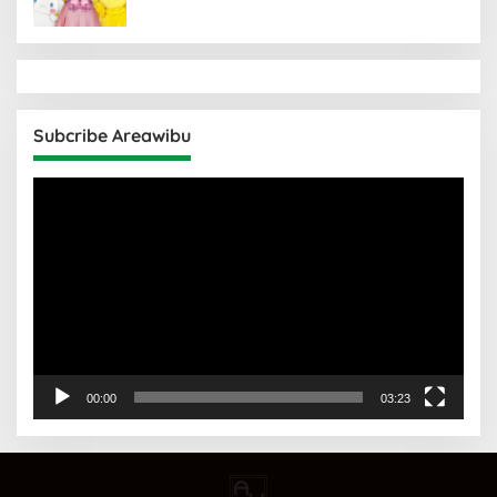
Subcribe Areawibu
Pemutar
Video
00:00
03:23