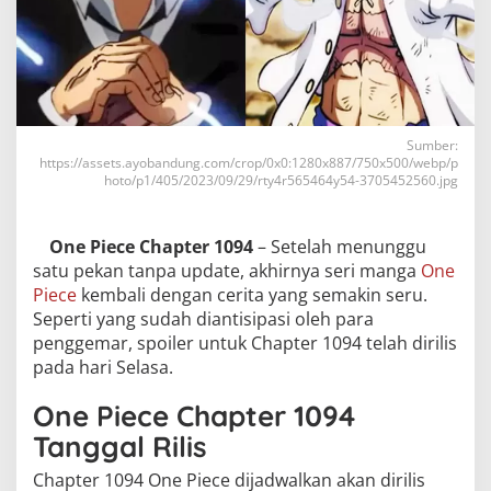
Sumber:
https://assets.ayobandung.com/crop/0x0:1280x887/750x500/webp/p
hoto/p1/405/2023/09/29/rty4r565464y54-3705452560.jpg
One Piece Chapter 1094
– Setelah menunggu
satu pekan tanpa update, akhirnya seri manga
One
Piece
kembali dengan cerita yang semakin seru.
Seperti yang sudah diantisipasi oleh para
penggemar, spoiler untuk Chapter 1094 telah dirilis
pada hari Selasa.
One Piece Chapter 1094
Tanggal Rilis
Chapter 1094 One Piece dijadwalkan akan dirilis