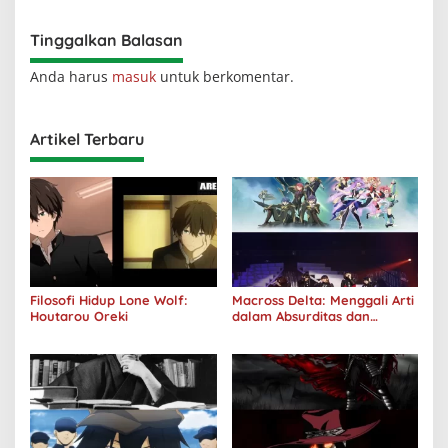
Tinggalkan Balasan
Anda harus
masuk
untuk berkomentar.
Artikel Terbaru
Filosofi Hidup Lone Wolf:
Macross Delta: Menggali Arti
Houtarou Oreki
dalam Absurditas dan
Tanggung Jawab