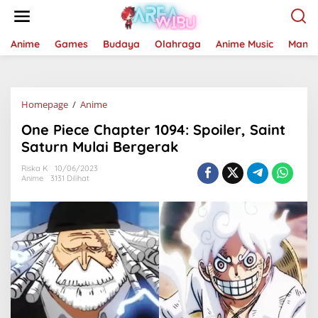
Lewati
ke
konten
Anime
Games
Budaya
Olahraga
Anime Music
Mang
One
Homepage
/
Anime
Piece
One Piece Chapter 1094: Spoiler, Saint
Chapter
1094:
Saturn Mulai Bergerak
Spoiler,
Saint
Riska K
10/06/2023
Anime
3131 Dilihat
Saturn
Mulai
Bergerak