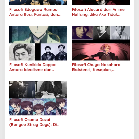
Filosofi Edogawa Rampo:
Filosofi Alucard dari Anime
Antara Ilusi, Fantasi, dan
Hellsing: Jika Aku Tidak
Realitas
Diterima oleh Dunia, Akan
Kuhancurkan Semuanya
Filosofi Kunikida Doppo:
Filosofi Chuya Nakahara:
Antara Idealisme dan
Eksistensi, Kesepian,
Romantisme
Melankolis, dan Kerinduan
Filosofi Osamu Dazai
(Bungou Stray Dogs): Di
Balik Senyumnya, Jurang
Keabsurdan Menganga