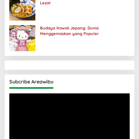
Lezat
Budaya Kawaii Jepang: Dunia
Menggemaskan yang Populer
Subcribe Areawibu
Pemutar
Video