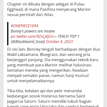
Chapter ini dibuka dengan adegan di Pulau
Egghead, di mana Pasifista menyerang Marinir
sesuai perintah dari Atlas.
#ONEPIECE1094
Bonny's powers are insane
pic.twitter.com/9ZxLjKjiUi
— TEACH TOP 1
(@Blackbeard_Goat)
October 4, 2023
Di sisi lain, Bonney tengah berhadapan dengan dua
Wakil Laksamana, Bluegrass, dan seorang pria
berjenggot panjang. Dia menggunakan teknik baru
yang membuat para Marinir melihat halusinasi
kematian mereka yang mengerikan. Keadaan
menjadi semakin panas, namun Sanji muncul
untuk menyelamatkannya.
Tiba-tiba, ledakan api dan petir menandai
kedatangan sosok misterius bernama Saint
Jaygarcia Saturn. Saturn memiliki tubuh bagian
bawah yang mirip laba-laba dan rambut berbentuk