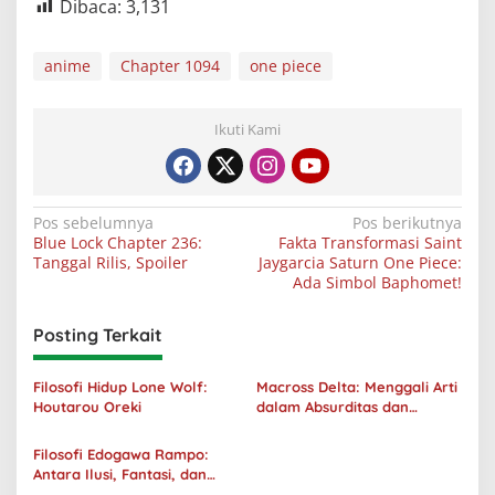
Dibaca:
3,131
anime
Chapter 1094
one piece
Ikuti Kami
Navigasi
Pos sebelumnya
Pos berikutnya
Blue Lock Chapter 236:
Fakta Transformasi Saint
pos
Tanggal Rilis, Spoiler
Jaygarcia Saturn One Piece:
Ada Simbol Baphomet!
Posting Terkait
Filosofi Hidup Lone Wolf:
Macross Delta: Menggali Arti
Houtarou Oreki
dalam Absurditas dan
Tanggung Jawab
Filosofi Edogawa Rampo:
Antara Ilusi, Fantasi, dan
Realitas