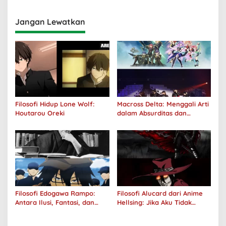
Jangan Lewatkan
Filosofi Hidup Lone Wolf:
Macross Delta: Menggali Arti
Houtarou Oreki
dalam Absurditas dan
Tanggung Jawab
Filosofi Edogawa Rampo:
Filosofi Alucard dari Anime
Antara Ilusi, Fantasi, dan
Hellsing: Jika Aku Tidak
Realitas
Diterima oleh Dunia, Akan
Kuhancurkan Semuanya