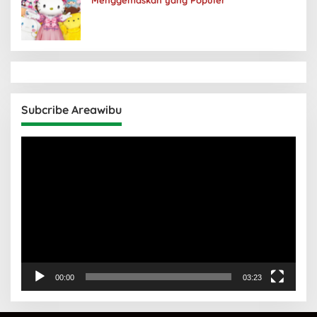
Menggemaskan yang Populer
Subcribe Areawibu
Pemutar
Video
00:00
03:23