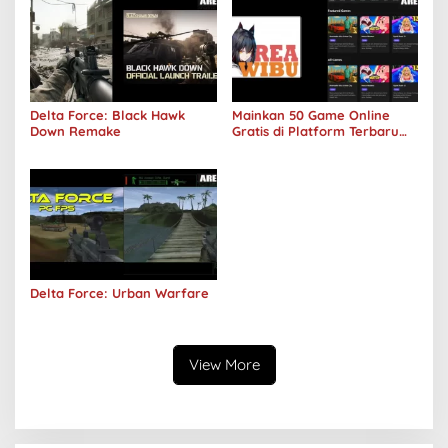
Delta Force: Black Hawk
Mainkan 50 Game Online
Down Remake
Gratis di Platform Terbaru
Areawibu
Delta Force: Urban Warfare
View More