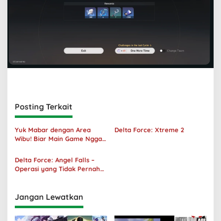
Posting Terkait
Yuk Mabar dengan Area
Delta Force: Xtreme 2
Wibu! Biar Main Game Nggak
Sepi Lagi!
Delta Force: Angel Falls –
Operasi yang Tidak Pernah
Terjadi
Jangan Lewatkan