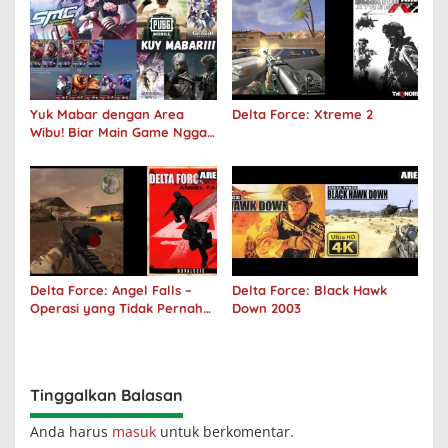
Yuk Mabar dengan Area
Delta Force: Xtreme 2
Wibu! Biar Main Game Nggak
Sepi Lagi!
Delta Force: Angel Falls –
Delta Force: Black Hawk
Operasi yang Tidak Pernah
Down 2003
Terjadi
Tinggalkan Balasan
Anda harus
masuk
untuk berkomentar.