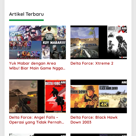
Artikel Terbaru
Yuk Mabar dengan Area
Delta Force: Xtreme 2
Wibu! Biar Main Game Nggak
Sepi Lagi!
Delta Force: Angel Falls –
Delta Force: Black Hawk
Operasi yang Tidak Pernah
Down 2003
Terjadi