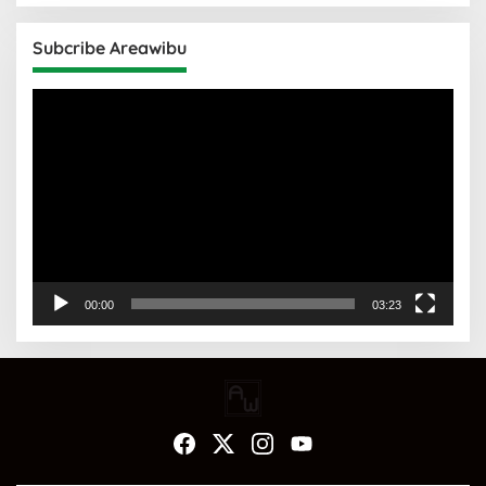
Subcribe Areawibu
Pemutar
Video
00:00
03:23