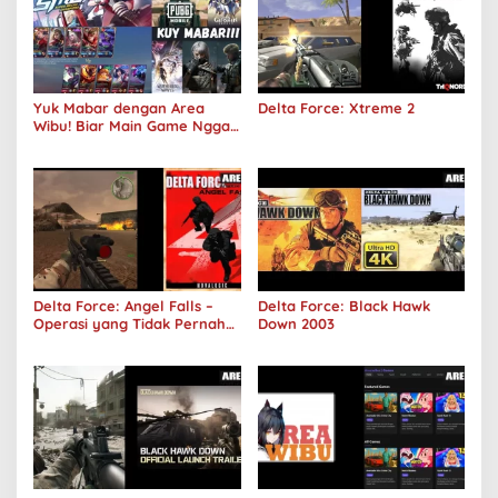
Yuk Mabar dengan Area
Delta Force: Xtreme 2
Wibu! Biar Main Game Nggak
Sepi Lagi!
Delta Force: Angel Falls –
Delta Force: Black Hawk
Operasi yang Tidak Pernah
Down 2003
Terjadi