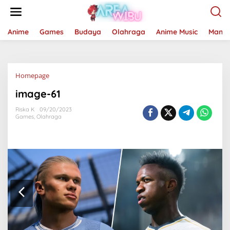
Lewati
ke
konten
Anime
Games
Budaya
Olahraga
Anime Music
Mang
Lampiran
Homepage
image-61
Riska K
09/20/2023
Games
,
Olahraga