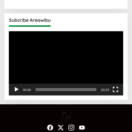
Subcribe Areawibu
Pemutar
Video
00:00
03:23