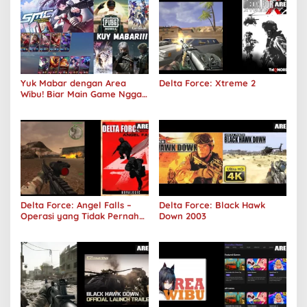
Yuk Mabar dengan Area
Delta Force: Xtreme 2
Wibu! Biar Main Game Nggak
Sepi Lagi!
Delta Force: Angel Falls –
Delta Force: Black Hawk
Operasi yang Tidak Pernah
Down 2003
Terjadi