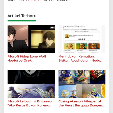
Artikel Terbaru
Filosofi Hidup Lone Wolf:
Merindukan Kematian:
Houtarou Oreki
Bisikan Abadi dalam Nada
Kegelapan
Filosofi Lelouch vi Britannia:
Casing Aksesori Whisper of
“Aku Keras Bukan Karena
the Heart Bergaya Dongeng
Aku Jahat, Aku Hanya Ragu”
Studio Ghibli Dirilis Ulang