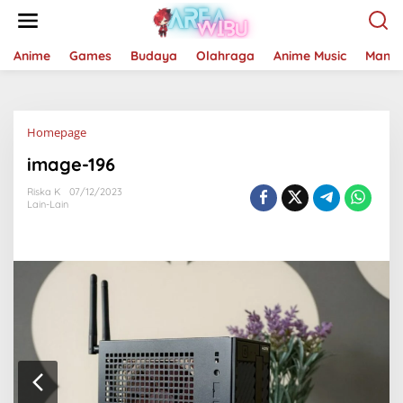
Lewati
ke
konten
Anime
Games
Budaya
Olahraga
Anime Music
Mang
Lampiran
Homepage
image-196
Riska K
07/12/2023
Lain-Lain