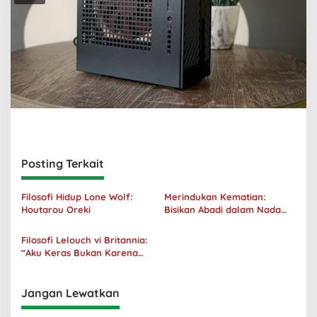
Posting Terkait
Filosofi Hidup Lone Wolf:
Merindukan Kematian:
Houtarou Oreki
Bisikan Abadi dalam Nada
Kegelapan
Filosofi Lelouch vi Britannia:
“Aku Keras Bukan Karena
Aku Jahat, Aku Hanya Ragu”
Jangan Lewatkan