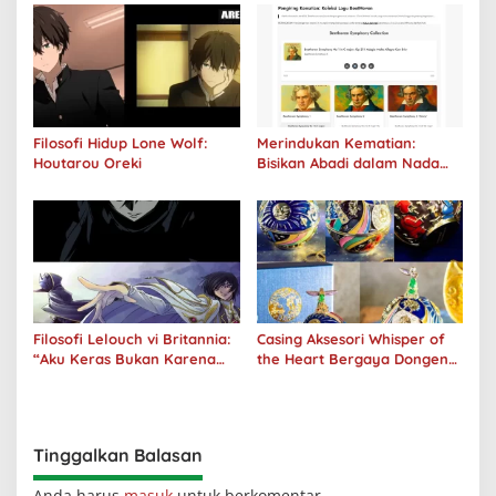
Filosofi Hidup Lone Wolf:
Merindukan Kematian:
Houtarou Oreki
Bisikan Abadi dalam Nada
Kegelapan
Filosofi Lelouch vi Britannia:
Casing Aksesori Whisper of
“Aku Keras Bukan Karena
the Heart Bergaya Dongeng
Aku Jahat, Aku Hanya Ragu”
Studio Ghibli Dirilis Ulang
Tinggalkan Balasan
Anda harus
masuk
untuk berkomentar.