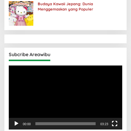
Budaya Kawaii Jepang: Dunia
Menggemaskan yang Populer
Subcribe Areawibu
Pemutar
Video
00:00
03:23