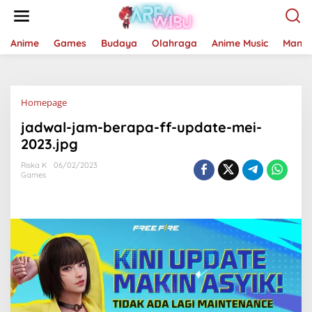
Lewati
ke
konten
Anime
Games
Budaya
Olahraga
Anime Music
Mang
Lampiran
Homepage
jadwal-jam-berapa-ff-update-mei-
2023.jpg
Riska K
06/02/2023
Games