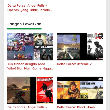
Delta Force: Angel Falls –
Operasi yang Tidak Pernah
Terjadi
Jangan Lewatkan
Yuk Mabar dengan Area
Delta Force: Xtreme 2
Wibu! Biar Main Game Nggak
Sepi Lagi!
Delta Force: Angel Falls –
Delta Force: Black Hawk