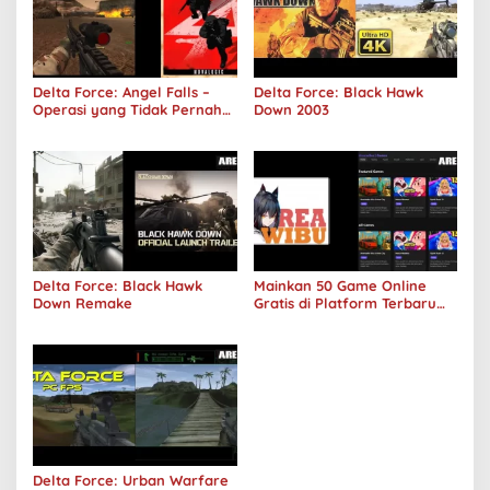
Delta Force: Angel Falls –
Delta Force: Black Hawk
Operasi yang Tidak Pernah
Down 2003
Terjadi
Delta Force: Black Hawk
Mainkan 50 Game Online
Down Remake
Gratis di Platform Terbaru
Areawibu
Delta Force: Urban Warfare