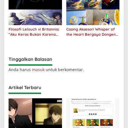
Filosofi Lelouch vi Britannia:
Casing Aksesori Whisper of
“Aku Keras Bukan Karena
the Heart Bergaya Dongeng
Aku Jahat, Aku Hanya Ragu”
Studio Ghibli Dirilis Ulang
Tinggalkan Balasan
Anda harus
masuk
untuk berkomentar.
Artikel Terbaru