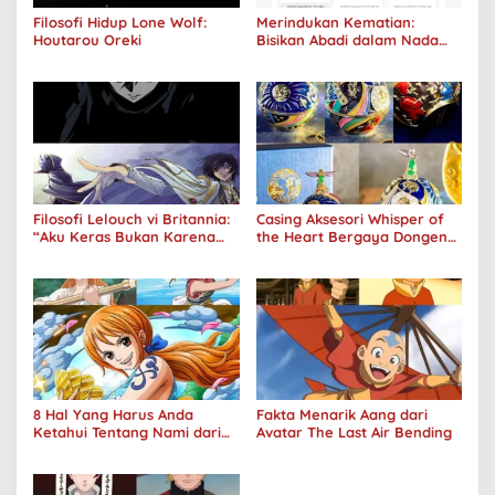
Filosofi Hidup Lone Wolf:
Merindukan Kematian:
Houtarou Oreki
Bisikan Abadi dalam Nada
Kegelapan
Filosofi Lelouch vi Britannia:
Casing Aksesori Whisper of
“Aku Keras Bukan Karena
the Heart Bergaya Dongeng
Aku Jahat, Aku Hanya Ragu”
Studio Ghibli Dirilis Ulang
8 Hal Yang Harus Anda
Fakta Menarik Aang dari
Ketahui Tentang Nami dari
Avatar The Last Air Bending
One Piece