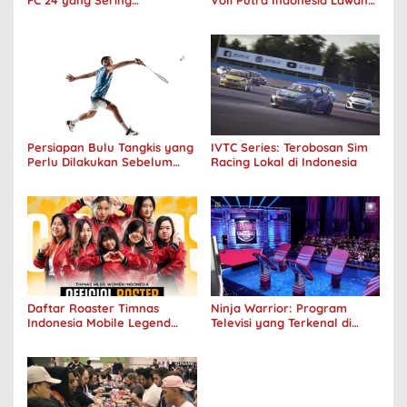
FC 24 yang Sering
Voli Putra Indonesia Lawan
Ditanyakan
Filipina Menang 3-0
Persiapan Bulu Tangkis yang
IVTC Series: Terobosan Sim
Perlu Dilakukan Sebelum
Racing Lokal di Indonesia
Bermain
Daftar Roaster Timnas
Ninja Warrior: Program
Indonesia Mobile Legend
Televisi yang Terkenal di
Putri Sea Games 2023
Dunia