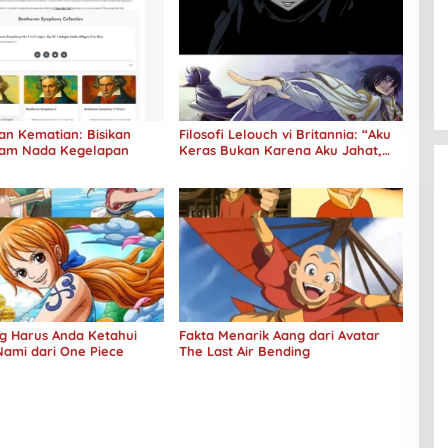
an Kematian: Bisikan
Filosofi Lelouch vi Britannia: “Aku
lam Nada Kegelapan
Keras Bukan Karena Aku Jahat,
Aku Hanya Ragu”
ng Harus Anda Ketahui
Fakta Menarik Aang dari Avatar
Nami dari One Piece
The Last Air Bending