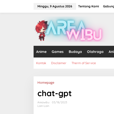
Lewati
ke
Minggu, 9 Agustus 2026
Tentang Kami
Gabung
konten
tutup
Anime
Games
Budaya
Olahraga
An
Kontak
Disclaimer
Therm of Service
Lampiran
Homepage
chat-gpt
Areawibu
03/18/2023
Lain-Lain