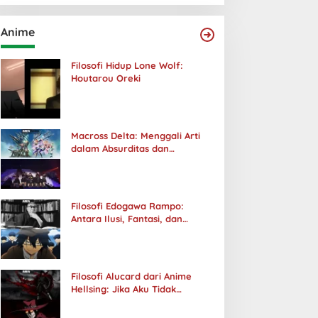
Anime
Filosofi Hidup Lone Wolf:
Houtarou Oreki
Macross Delta: Menggali Arti
dalam Absurditas dan
Tanggung Jawab
Filosofi Edogawa Rampo:
Antara Ilusi, Fantasi, dan
Realitas
Filosofi Alucard dari Anime
Hellsing: Jika Aku Tidak
Diterima oleh Dunia, Akan
Kuhancurkan Semuanya