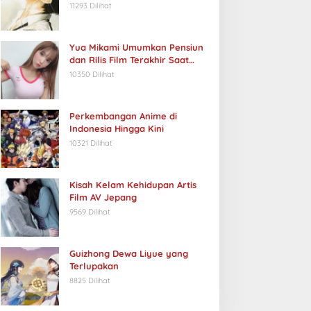
11293 Dilihat
Yua Mikami Umumkan Pensiun
dan Rilis Film Terakhir Saat
Ulang Tahun
10350 Dilihat
Perkembangan Anime di
Indonesia Hingga Kini
10321 Dilihat
Kisah Kelam Kehidupan Artis
Film AV Jepang
9569 Dilihat
Guizhong Dewa Liyue yang
Terlupakan
8825 Dilihat