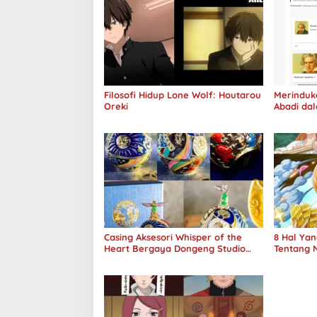
Filosofi Hidup Lone Wolf: Houtarou
Merinduk
Oreki
Abadi da
Casing Aksesori Whisper of the
8 Hal Ya
Heart Bergaya Dongeng Studio
Tentang 
Ghibli Dirilis Ulang