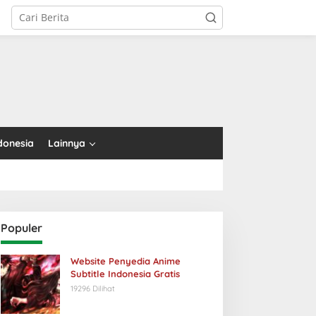
tutup
donesia
Lainnya
Populer
Website Penyedia Anime
Subtitle Indonesia Gratis
19296 Dilihat