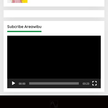
Subcribe Areawibu
Pemutar
Video
00:00
03:23