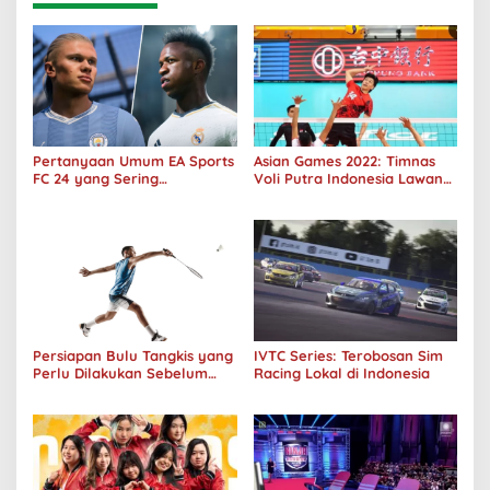
Pertanyaan Umum EA Sports
Asian Games 2022: Timnas
FC 24 yang Sering
Voli Putra Indonesia Lawan
Ditanyakan
Filipina Menang 3-0
Persiapan Bulu Tangkis yang
IVTC Series: Terobosan Sim
Perlu Dilakukan Sebelum
Racing Lokal di Indonesia
Bermain