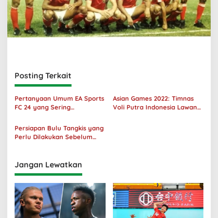
Posting Terkait
Pertanyaan Umum EA Sports
Asian Games 2022: Timnas
FC 24 yang Sering
Voli Putra Indonesia Lawan
Ditanyakan
Filipina Menang 3-0
Persiapan Bulu Tangkis yang
Perlu Dilakukan Sebelum
Bermain
Jangan Lewatkan