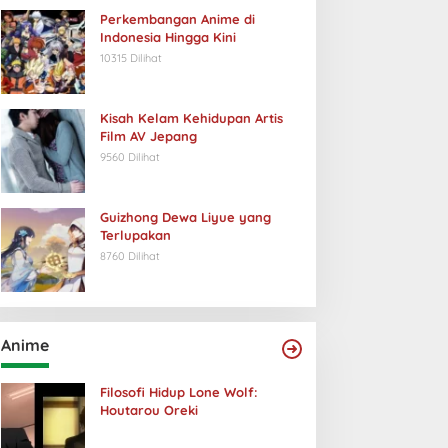
Perkembangan Anime di
Indonesia Hingga Kini
10315 Dilihat
Kisah Kelam Kehidupan Artis
Film AV Jepang
9560 Dilihat
Guizhong Dewa Liyue yang
Terlupakan
8760 Dilihat
Anime
Filosofi Hidup Lone Wolf:
Houtarou Oreki