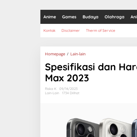
Anime
Games
Budaya
Olahraga
An
Kontak
Disclaimer
Therm of Service
Spesifikasi
Homepage
/
Lain-lain
dan
Spesifikasi dan Har
Harga
iPhone
Max 2023
15
Pro
dan
Riska K
09/14/2023
Pro
Lain-Lain
1734 Dilihat
Max
2023