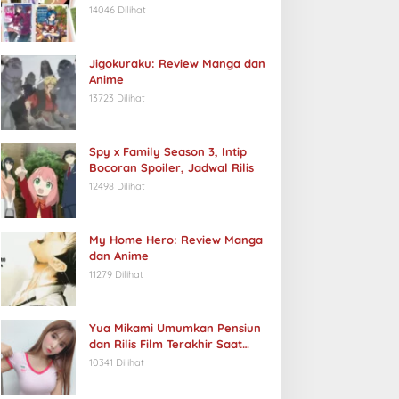
14046 Dilihat
Jigokuraku: Review Manga dan
Anime
13723 Dilihat
Spy x Family Season 3, Intip
Bocoran Spoiler, Jadwal Rilis
12498 Dilihat
My Home Hero: Review Manga
dan Anime
11279 Dilihat
Yua Mikami Umumkan Pensiun
dan Rilis Film Terakhir Saat
Ulang Tahun
10341 Dilihat