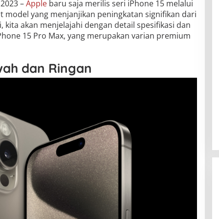
 2023 –
Apple
baru saja merilis seri iPhone 15 melalui
 model yang menjanjikan peningkatan signifikan dari
, kita akan menjelajahi dengan detail spesifikasi dan
iPhone 15 Pro Max, yang merupakan varian premium
wah dan Ringan