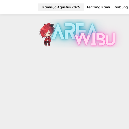
Lewati
ke
Kamis, 6 Agustus 2026
Tentang Kami
Gabung J
konten
tutup