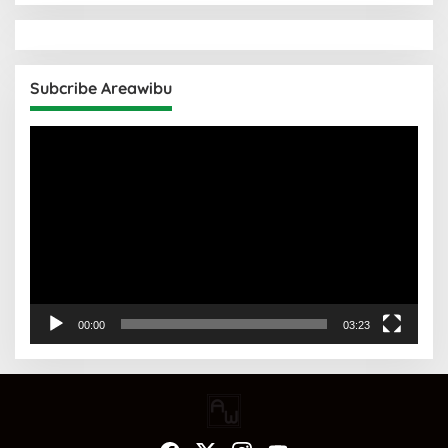
Subcribe Areawibu
Pemutar
Video
00:00
03:23