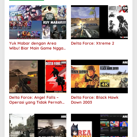
Yuk Mabar dengan Area
Delta Force: Xtreme 2
Wibu! Biar Main Game Nggak
Sepi Lagi!
Delta Force: Angel Falls –
Delta Force: Black Hawk
Operasi yang Tidak Pernah
Down 2003
Terjadi