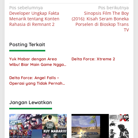
Navigasi
Pos sebelumnya
Pos berikutnya
Developer Ungkap Fakta
Sinopsis Film The Boy
pos
Menarik tentang Konten
(2016): Kisah Seram Boneka
Rahasia di Remnant 2
Porselen di Bioskop Trans
TV
Posting Terkait
Yuk Mabar dengan Area
Delta Force: Xtreme 2
Wibu! Biar Main Game Nggak
Sepi Lagi!
Delta Force: Angel Falls –
Operasi yang Tidak Pernah
Terjadi
Jangan Lewatkan