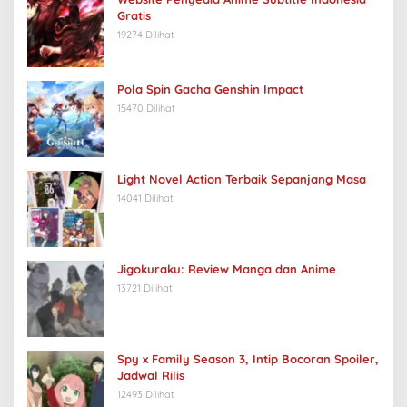
Gratis
19274 Dilihat
Pola Spin Gacha Genshin Impact
15470 Dilihat
Light Novel Action Terbaik Sepanjang Masa
14041 Dilihat
Jigokuraku: Review Manga dan Anime
13721 Dilihat
Spy x Family Season 3, Intip Bocoran Spoiler,
Jadwal Rilis
12493 Dilihat