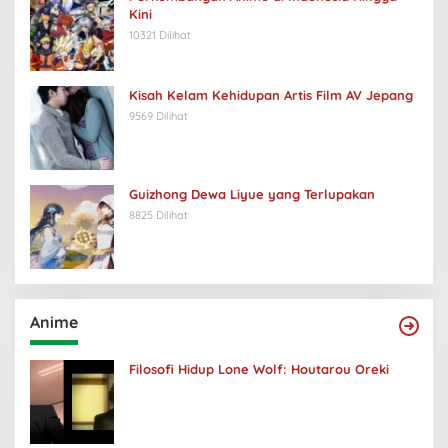
Kini
10321 Dilihat
Kisah Kelam Kehidupan Artis Film AV Jepang
9569 Dilihat
Guizhong Dewa Liyue yang Terlupakan
8825 Dilihat
Anime
Filosofi Hidup Lone Wolf: Houtarou Oreki