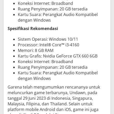
Koneksi Internet: Broadband
Ruang Penyimpanan: 20 GB tersedia
Kartu Suara: Perangkat Audio Kompatibel
dengan Windows
Spesifikasi Rekomendasi
Sistem Operasi: Windows 10/11
Processor: Intel® Core™ i3-4160
Memori: 8 GB RAM
Kartu Grafis: Nvidia GeForce GTX 660 6GB
Koneksi Internet: Broadband
Ruang Penyimpanan: 20 GB tersedia
Kartu Suara: Perangkat Audio Kompatibel
dengan Windows
Garena telah mengumumkan rencananya untuk
meluncurkan game terbarunya, Undawn, pada
tanggal 29 Juni 2023 di Indonesia, Singapura,
Malaysia, Filipina, dan Thailand. Selain untuk
platform mobile Android dan iOS, game ini juga