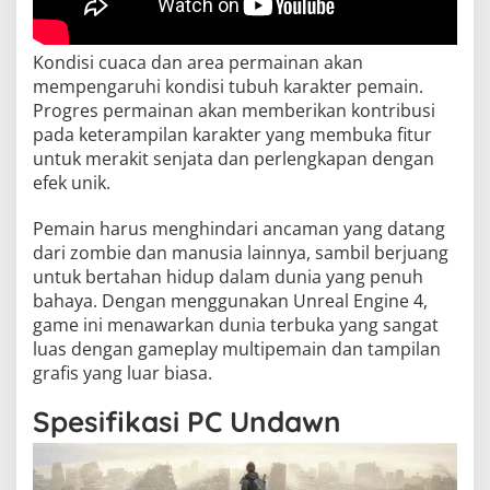
Kondisi cuaca dan area permainan akan
mempengaruhi kondisi tubuh karakter pemain.
Progres permainan akan memberikan kontribusi
pada keterampilan karakter yang membuka fitur
untuk merakit senjata dan perlengkapan dengan
efek unik.
Pemain harus menghindari ancaman yang datang
dari zombie dan manusia lainnya, sambil berjuang
untuk bertahan hidup dalam dunia yang penuh
bahaya. Dengan menggunakan Unreal Engine 4,
game ini menawarkan dunia terbuka yang sangat
luas dengan gameplay multipemain dan tampilan
grafis yang luar biasa.
Spesifikasi PC Undawn