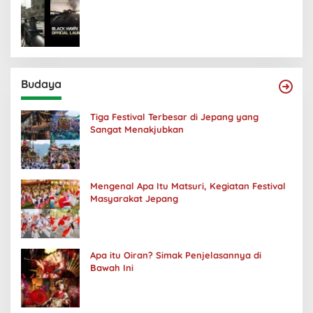
Budaya
Tiga Festival Terbesar di Jepang yang
Sangat Menakjubkan
Mengenal Apa Itu Matsuri, Kegiatan Festival
Masyarakat Jepang
Apa itu Oiran? Simak Penjelasannya di
Bawah Ini