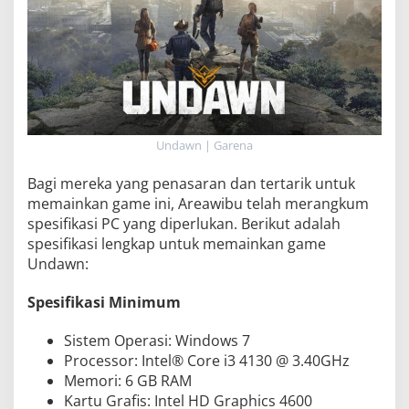
Undawn | Garena
Bagi mereka yang penasaran dan tertarik untuk
memainkan game ini, Areawibu telah merangkum
spesifikasi PC yang diperlukan. Berikut adalah
spesifikasi lengkap untuk memainkan game
Undawn:
Spesifikasi Minimum
Sistem Operasi: Windows 7
Processor: Intel® Core i3 4130 @ 3.40GHz
Memori: 6 GB RAM
Kartu Grafis: Intel HD Graphics 4600