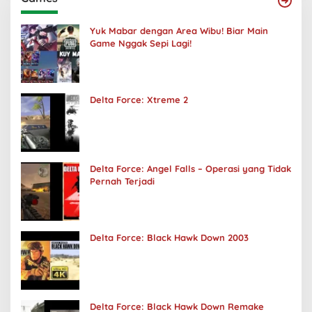
Yuk Mabar dengan Area Wibu! Biar Main
Game Nggak Sepi Lagi!
Delta Force: Xtreme 2
Delta Force: Angel Falls – Operasi yang Tidak
Pernah Terjadi
Delta Force: Black Hawk Down 2003
Delta Force: Black Hawk Down Remake