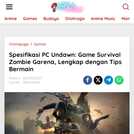
Lewati
ke
konten
Anime
Games
Budaya
Olahraga
Anime Music
Mang
Spesifikasi
Homepage
/
Games
PC
Spesifikasi PC Undawn: Game Survival
Undawn:
Game
Zombie Garena, Lengkap dengan Tips
Survival
Bermain
Zombie
Garena,
Riska K
06/05/2023
Lengkap
Games
2826 Dilihat
dengan
Tips
Bermain