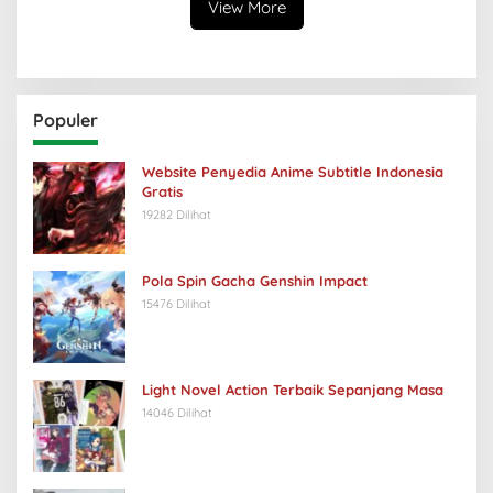
View More
Populer
Website Penyedia Anime Subtitle Indonesia
Gratis
19282 Dilihat
Pola Spin Gacha Genshin Impact
15476 Dilihat
Light Novel Action Terbaik Sepanjang Masa
14046 Dilihat