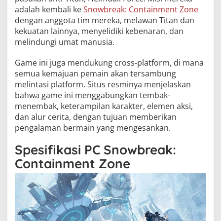
adalah kembali ke
Snowbreak: Containment Zone
dengan anggota tim mereka, melawan Titan dan
kekuatan lainnya, menyelidiki kebenaran, dan
melindungi umat manusia.
Game ini juga mendukung cross-platform, di mana
semua kemajuan pemain akan tersambung
melintasi platform. Situs resminya menjelaskan
bahwa game ini menggabungkan tembak-
menembak, keterampilan karakter, elemen aksi,
dan alur cerita, dengan tujuan memberikan
pengalaman bermain yang mengesankan.
Spesifikasi PC Snowbreak:
Containment Zone