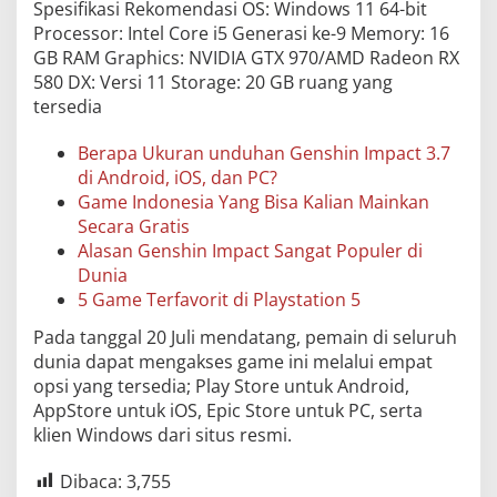
Spesifikasi Rekomendasi OS: Windows 11 64-bit
Processor: Intel Core i5 Generasi ke-9 Memory: 16
GB RAM Graphics: NVIDIA GTX 970/AMD Radeon RX
580 DX: Versi 11 Storage: 20 GB ruang yang
tersedia
Berapa Ukuran unduhan Genshin Impact 3.7
di Android, iOS, dan PC?
Game Indonesia Yang Bisa Kalian Mainkan
Secara Gratis
Alasan Genshin Impact Sangat Populer di
Dunia
5 Game Terfavorit di Playstation 5
Pada tanggal 20 Juli mendatang, pemain di seluruh
dunia dapat mengakses game ini melalui empat
opsi yang tersedia; Play Store untuk Android,
AppStore untuk iOS, Epic Store untuk PC, serta
klien Windows dari situs resmi.
Dibaca:
3,755