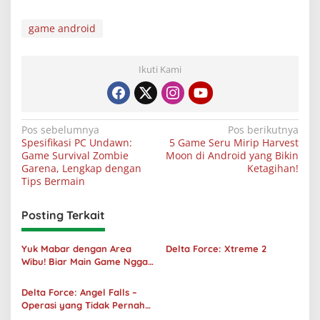
game android
Ikuti Kami
Navigasi
Pos sebelumnya
Pos berikutnya
Spesifikasi PC Undawn:
5 Game Seru Mirip Harvest
pos
Game Survival Zombie
Moon di Android yang Bikin
Garena, Lengkap dengan
Ketagihan!
Tips Bermain
Posting Terkait
Yuk Mabar dengan Area
Delta Force: Xtreme 2
Wibu! Biar Main Game Nggak
Sepi Lagi!
Delta Force: Angel Falls –
Operasi yang Tidak Pernah
Terjadi