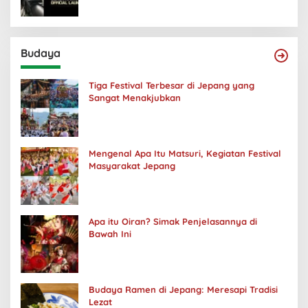
Budaya
Tiga Festival Terbesar di Jepang yang
Sangat Menakjubkan
Mengenal Apa Itu Matsuri, Kegiatan Festival
Masyarakat Jepang
Apa itu Oiran? Simak Penjelasannya di
Bawah Ini
Budaya Ramen di Jepang: Meresapi Tradisi
Lezat