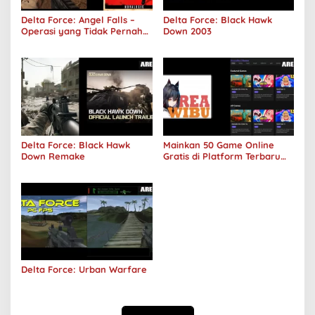
Delta Force: Angel Falls –
Delta Force: Black Hawk
Operasi yang Tidak Pernah
Down 2003
Terjadi
Delta Force: Black Hawk
Mainkan 50 Game Online
Down Remake
Gratis di Platform Terbaru
Areawibu
Delta Force: Urban Warfare