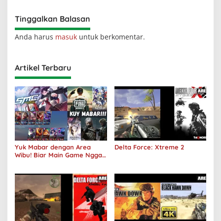
Tinggalkan Balasan
Anda harus
masuk
untuk berkomentar.
Artikel Terbaru
Yuk Mabar dengan Area
Delta Force: Xtreme 2
Wibu! Biar Main Game Nggak
Sepi Lagi!