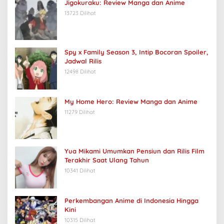
Jigokuraku: Review Manga dan Anime
13723 Dilihat
Spy x Family Season 3, Intip Bocoran Spoiler,
Jadwal Rilis
12498 Dilihat
My Home Hero: Review Manga dan Anime
11279 Dilihat
Yua Mikami Umumkan Pensiun dan Rilis Film
Terakhir Saat Ulang Tahun
10341 Dilihat
Perkembangan Anime di Indonesia Hingga
Kini
10315 Dilihat