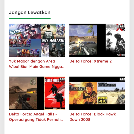
Jangan Lewatkan
Yuk Mabar dengan Area
Delta Force: Xtreme 2
Wibu! Biar Main Game Nggak
Sepi Lagi!
Delta Force: Angel Falls –
Delta Force: Black Hawk
Operasi yang Tidak Pernah
Down 2003
Terjadi