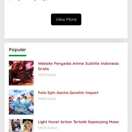
Balik Senyumnya, Jurang
Keabsurdan Menganga
View More
Populer
Website Penyedia Anime Subtitle Indonesia
Gratis
19293 Dilihat
Pola Spin Gacha Genshin Impact
15486 Dilihat
Light Novel Action Terbaik Sepanjang Masa
14050 Dilihat