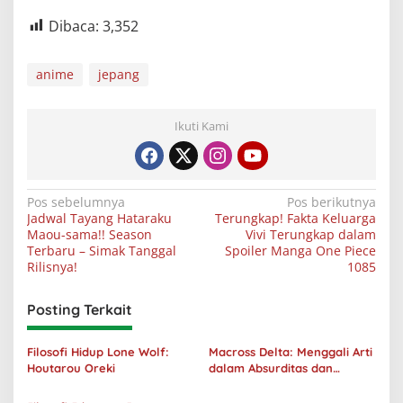
Dibaca:
3,352
anime
jepang
Ikuti Kami
Navigasi
Pos sebelumnya
Pos berikutnya
Jadwal Tayang Hataraku
Terungkap! Fakta Keluarga
pos
Maou-sama!! Season
Vivi Terungkap dalam
Terbaru – Simak Tanggal
Spoiler Manga One Piece
Rilisnya!
1085
Posting Terkait
Filosofi Hidup Lone Wolf:
Macross Delta: Menggali Arti
Houtarou Oreki
dalam Absurditas dan
Tanggung Jawab