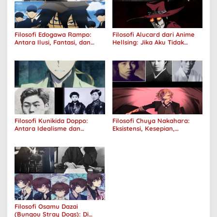
Filosofi Edogawa Rampo:
Filosofi Alucard dari Anime
Antara Ilusi, Fantasi, dan
Hellsing: Jika Aku Tidak
Realitas
Diterima oleh Dunia, Akan
Kuhancurkan Semuanya
Filosofi Kunikida Doppo:
Filosofi Chuya Nakahara:
Antara Idealisme dan
Eksistensi, Kesepian,
Romantisme
Melankolis, dan Kerinduan
Filosofi Osamu Dazai
(Bungou Stray Dogs): Di