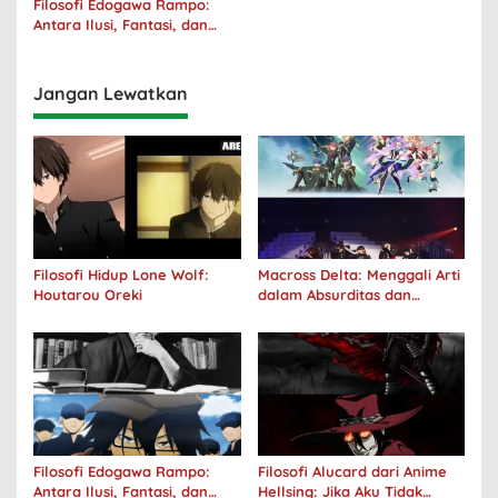
Filosofi Edogawa Rampo:
Antara Ilusi, Fantasi, dan
Realitas
Jangan Lewatkan
Filosofi Hidup Lone Wolf:
Macross Delta: Menggali Arti
Houtarou Oreki
dalam Absurditas dan
Tanggung Jawab
Filosofi Edogawa Rampo:
Filosofi Alucard dari Anime
Antara Ilusi, Fantasi, dan
Hellsing: Jika Aku Tidak