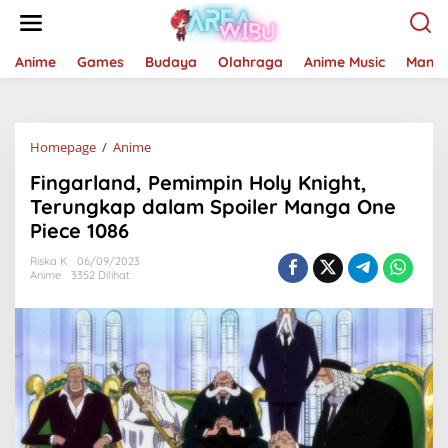
Lewati
ke
konten
Anime
Games
Budaya
Olahraga
Anime Music
Mang
Fingarland,
Homepage
/
Anime
Pemimpin
Fingarland, Pemimpin Holy Knight,
Holy
Knight,
Terungkap dalam Spoiler Manga One
Terungkap
Piece 1086
dalam
Spoiler
Riska K
06/09/2023
Manga
Anime
3352 Dilihat
One
Piece
1086