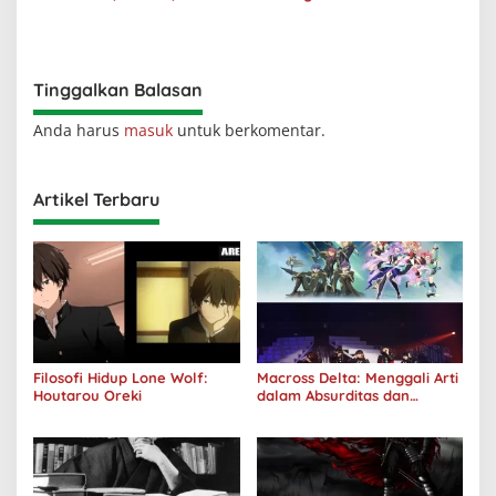
Realitas
Diterima oleh Dunia, Akan
Kuhancurkan Semuanya
Tinggalkan Balasan
Anda harus
masuk
untuk berkomentar.
Artikel Terbaru
Filosofi Hidup Lone Wolf:
Macross Delta: Menggali Arti
Houtarou Oreki
dalam Absurditas dan
Tanggung Jawab