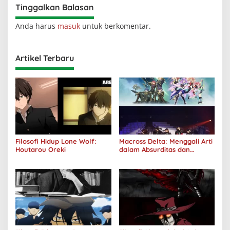
Tinggalkan Balasan
Anda harus
masuk
untuk berkomentar.
Artikel Terbaru
Filosofi Hidup Lone Wolf:
Macross Delta: Menggali Arti
Houtarou Oreki
dalam Absurditas dan
Tanggung Jawab