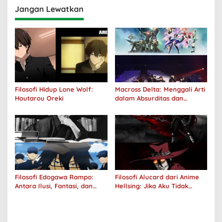
Jangan Lewatkan
Filosofi Hidup Lone Wolf:
Macross Delta: Menggali Arti
Houtarou Oreki
dalam Absurditas dan
Tanggung Jawab
Filosofi Edogawa Rampo:
Filosofi Alucard dari Anime
Antara Ilusi, Fantasi, dan
Hellsing: Jika Aku Tidak
Realitas
Diterima oleh Dunia, Akan
Kuhancurkan Semuanya