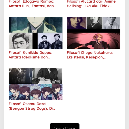
Filosofi Edogawa Rampo:
Filosofi Alucard dari Anime
Antara Ilusi, Fantasi, dan
Hellsing: Jika Aku Tidak
Realitas
Diterima oleh Dunia, Akan
Kuhancurkan Semuanya
Filosofi Kunikida Doppo:
Filosofi Chuya Nakahara:
Antara Idealisme dan
Eksistensi, Kesepian,
Romantisme
Melankolis, dan Kerinduan
Filosofi Osamu Dazai
(Bungou Stray Dogs): Di
Balik Senyumnya, Jurang
Keabsurdan Menganga
View More