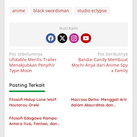
anime
black swordsman
studio eclypse
Ikuti Kami
Navigasi
Pos sebelumnya
Pos berikutnya
Ufotable Merilis Trailer
Bandai Candy Membuat
pos
Menakjubkan Penyihir
Mochi Anya dari Anime Spy
Type-Moon
x Family
Posting Terkait
Filosofi Hidup Lone Wolf:
Macross Delta: Menggali Arti
Houtarou Oreki
dalam Absurditas dan
Tanggung Jawab
Filosofi Edogawa Rampo:
Antara Ilusi, Fantasi, dan
Realitas