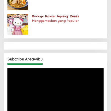
Budaya Kawaii Jepang: Dunia
Menggemaskan yang Populer
Subcribe Areawibu
Pemutar
Video