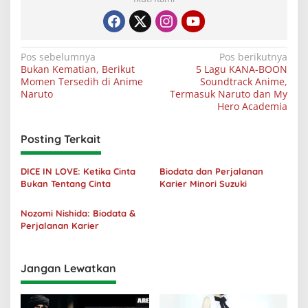
Navigasi
Pos sebelumnya
Pos berikutnya
Bukan Kematian, Berikut
5 Lagu KANA-BOON
pos
Momen Tersedih di Anime
Soundtrack Anime,
Naruto
Termasuk Naruto dan My
Hero Academia
Posting Terkait
DICE IN LOVE: Ketika Cinta
Biodata dan Perjalanan
Bukan Tentang Cinta
Karier Minori Suzuki
Nozomi Nishida: Biodata &
Perjalanan Karier
Jangan Lewatkan