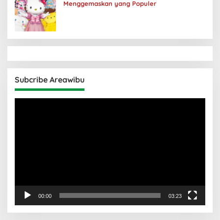
Menggemaskan yang Populer
Subcribe Areawibu
Pemutar
Video
00:00
03:23