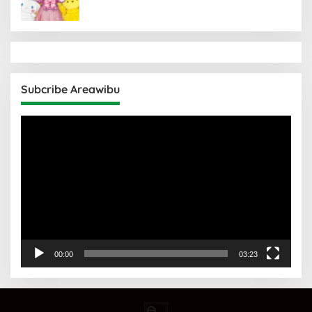
Subcribe Areawibu
Pemutar
Video
00:00
03:23