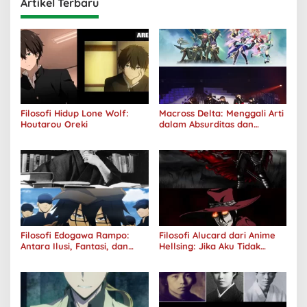
Artikel Terbaru
Filosofi Hidup Lone Wolf:
Macross Delta: Menggali Arti
Houtarou Oreki
dalam Absurditas dan
Tanggung Jawab
Filosofi Edogawa Rampo:
Filosofi Alucard dari Anime
Antara Ilusi, Fantasi, dan
Hellsing: Jika Aku Tidak
Realitas
Diterima oleh Dunia, Akan
Kuhancurkan Semuanya