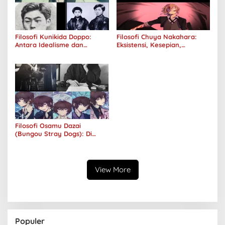
Filosofi Kunikida Doppo:
Filosofi Chuya Nakahara:
Antara Idealisme dan
Eksistensi, Kesepian,
Romantisme
Melankolis, dan Kerinduan
Filosofi Osamu Dazai
(Bungou Stray Dogs): Di
Balik Senyumnya, Jurang
Keabsurdan Menganga
View More
Populer