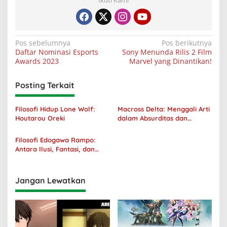
Ikuti Kami
Navigasi
Pos sebelumnya
Pos berikutnya
Daftar Nominasi Esports
Sony Menunda Rilis 2 Film
pos
Awards 2023
Marvel yang Dinantikan!
Posting Terkait
Filosofi Hidup Lone Wolf:
Macross Delta: Menggali Arti
Houtarou Oreki
dalam Absurditas dan
Tanggung Jawab
Filosofi Edogawa Rampo:
Antara Ilusi, Fantasi, dan
Realitas
Jangan Lewatkan