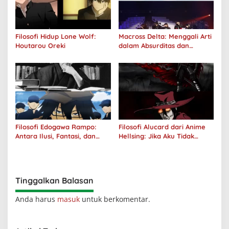
Filosofi Hidup Lone Wolf:
Macross Delta: Menggali Arti
Houtarou Oreki
dalam Absurditas dan
Tanggung Jawab
Filosofi Edogawa Rampo:
Filosofi Alucard dari Anime
Antara Ilusi, Fantasi, dan
Hellsing: Jika Aku Tidak
Realitas
Diterima oleh Dunia, Akan
Kuhancurkan Semuanya
Tinggalkan Balasan
Anda harus
masuk
untuk berkomentar.