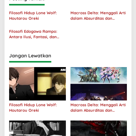
Filosofi Hidup Lone Wolf:
Macross Delta: Menggali Arti
Houtarou Oreki
dalam Absurditas dan
Tanggung Jawab
Filosofi Edogawa Rampo:
Antara Ilusi, Fantasi, dan
Realitas
Jangan Lewatkan
Filosofi Hidup Lone Wolf:
Macross Delta: Menggali Arti
Houtarou Oreki
dalam Absurditas dan
Tanggung Jawab