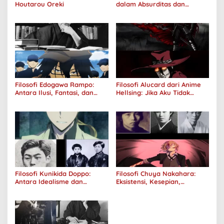
Houtarou Oreki
dalam Absurditas dan
Tanggung Jawab
Filosofi Edogawa Rampo:
Filosofi Alucard dari Anime
Antara Ilusi, Fantasi, dan
Hellsing: Jika Aku Tidak
Realitas
Diterima oleh Dunia, Akan
Kuhancurkan Semuanya
Filosofi Kunikida Doppo:
Filosofi Chuya Nakahara:
Antara Idealisme dan
Eksistensi, Kesepian,
Romantisme
Melankolis, dan Kerinduan