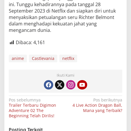
ini. Tunggu kehadirannya pada tanggal 28
September 2023 di Netflix dan siapkan diri untuk
menyaksikan petualangan seru Richter Belmont
dalam menghadapi kekuatan jahat yang
mengancam dunia.
Dibaca:
4,161
anime
Castlevania
netflix
Ikuti Kami
Navigasi
Pos sebelumnya
Pos berikutnya
Trailer Terbaru Digimon
4 Live Action Dragon Ball,
pos
Adventure 02 The
Mana yang Terbaik?
Beginning Telah Dirilis!
Posting Terkait