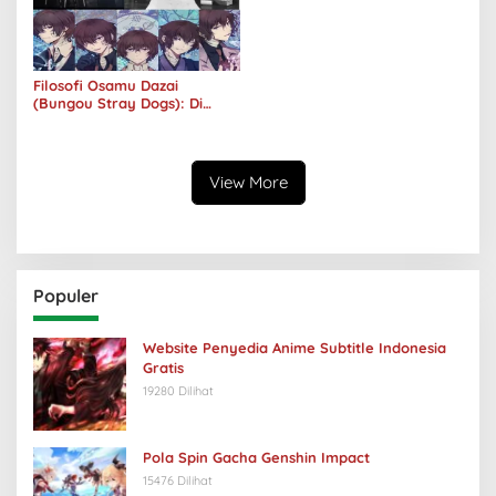
Filosofi Osamu Dazai
(Bungou Stray Dogs): Di
Balik Senyumnya, Jurang
Keabsurdan Menganga
View More
Populer
Website Penyedia Anime Subtitle Indonesia
Gratis
19280 Dilihat
Pola Spin Gacha Genshin Impact
15476 Dilihat