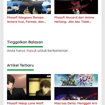
Filosofi Edogawa Rampo:
Filosofi Alucard dari Anime
Antara Ilusi, Fantasi, dan
Hellsing: Jika Aku Tidak
Realitas
Diterima oleh Dunia, Akan
Kuhancurkan Semuanya
Tinggalkan Balasan
Anda harus
masuk
untuk berkomentar.
Artikel Terbaru
Filosofi Hidup Lone Wolf:
Macross Delta: Menggali Arti