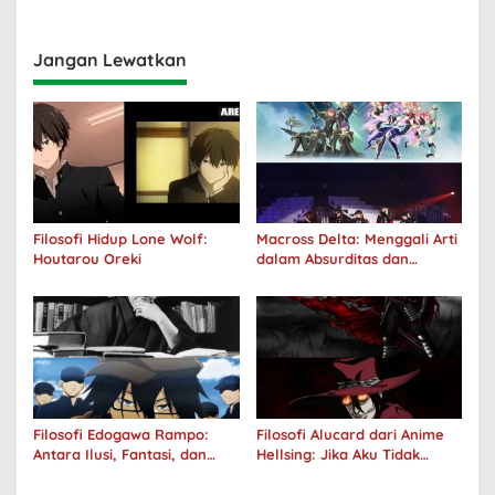
Realitas
Jangan Lewatkan
Filosofi Hidup Lone Wolf:
Macross Delta: Menggali Arti
Houtarou Oreki
dalam Absurditas dan
Tanggung Jawab
Filosofi Edogawa Rampo:
Filosofi Alucard dari Anime
Antara Ilusi, Fantasi, dan
Hellsing: Jika Aku Tidak
Realitas
Diterima oleh Dunia, Akan
Kuhancurkan Semuanya