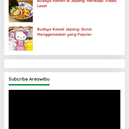
Budaya Ramen di Jepang: Meresapi Tradisi
Lezat
Budaya Kawaii Jepang: Dunia
Menggemaskan yang Populer
Subcribe Areawibu
Pemutar
Video