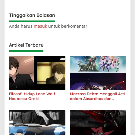
Tinggalkan Balasan
Anda harus
masuk
untuk berkomentar.
Artikel Terbaru
Filosofi Hidup Lone Wolf:
Macross Delta: Menggali Arti
Houtarou Oreki
dalam Absurditas dan
Tanggung Jawab