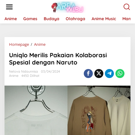
Lewati
ke
konten
Anime
Games
Budaya
Olahraga
Anime Music
Mang
Uniqlo
Homepage
/
Anime
Merilis
Uniqlo Merilis Pakaian Kolaborasi
Pakaian
Kolaborasi
Spesial dengan Naruto
Spesial
dengan
Nelova Nidaunnisa
03/04/2024
Anime
4450 Dilihat
Naruto