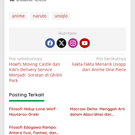
anime
naruto
uniqlo
Ikuti Kami
Navigasi
Pos sebelumnya
Pos berikutnya
Howl’s Moving Castle dan
Fakta-fakta Menarik Usopp
pos
Kiki’s Delivery Service
dari Anime One Piece
Menjadi Sorotan di Ghibli
Park
Posting Terkait
Filosofi Hidup Lone Wolf:
Macross Delta: Menggali Arti
Houtarou Oreki
dalam Absurditas dan
Tanggung Jawab
Filosofi Edogawa Rampo:
Antara Ilusi, Fantasi, dan