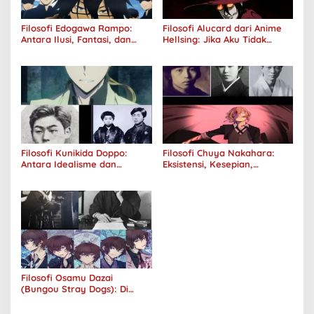
Filosofi Edogawa Rampo:
Filosofi Alucard dari Anime
Antara Ilusi, Fantasi, dan
Hellsing: Jika Aku Tidak
Realitas
Diterima oleh Dunia, Akan
Kuhancurkan Semuanya
Filosofi Kunikida Doppo:
Filosofi Chuya Nakahara:
Antara Idealisme dan
Eksistensi, Kesepian,
Romantisme
Melankolis, dan Kerinduan
Filosofi Osamu Dazai
(Bungou Stray Dogs): Di
Balik Senyumnya, Jurang
Keabsurdan Menganga