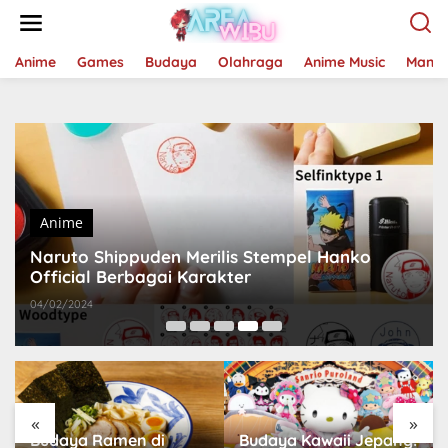
Lewati
ke
konten
Anime
Games
Budaya
Olahraga
Anime Music
Mang
Anime
Naruto Shippuden Merilis Stempel Hanko
Official Berbagai Karakter
04/02/2024
«
»
Budaya Ramen di
Budaya Kawaii Jepang: