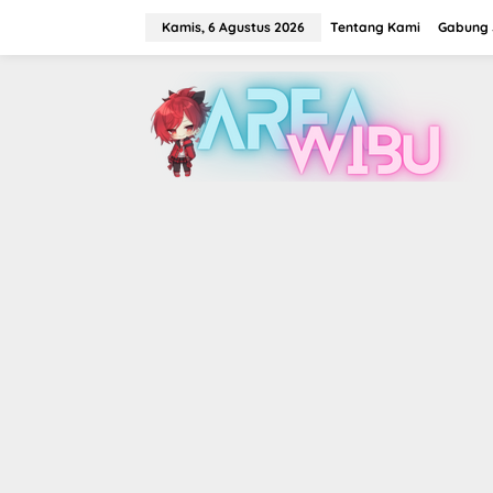
Lewati
ke
Kamis, 6 Agustus 2026
Tentang Kami
Gabung J
konten
tutup