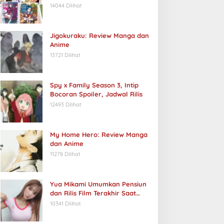
14044 Dilihat
Jigokuraku: Review Manga dan
Anime
13721 Dilihat
Spy x Family Season 3, Intip
Bocoran Spoiler, Jadwal Rilis
12493 Dilihat
My Home Hero: Review Manga
dan Anime
11278 Dilihat
Yua Mikami Umumkan Pensiun
dan Rilis Film Terakhir Saat
Ulang Tahun
10341 Dilihat