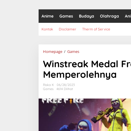
Anime
Games
Budaya
Olahraga
An
Kontak
Disclaimer
Therm of Service
Winstreak
Homepage
/
Games
Medal
Winstreak Medal Fr
Free
Fire
Memperolehnya
dan
Cara
Memperolehnya
Riska K
06/28/2023
Games
4614 Dilihat