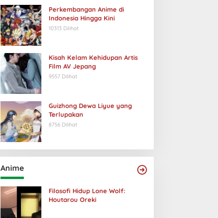
Perkembangan Anime di
Indonesia Hingga Kini
10313 Dilihat
Kisah Kelam Kehidupan Artis
Film AV Jepang
9557 Dilihat
Guizhong Dewa Liyue yang
Terlupakan
8756 Dilihat
Anime
Filosofi Hidup Lone Wolf:
Houtarou Oreki