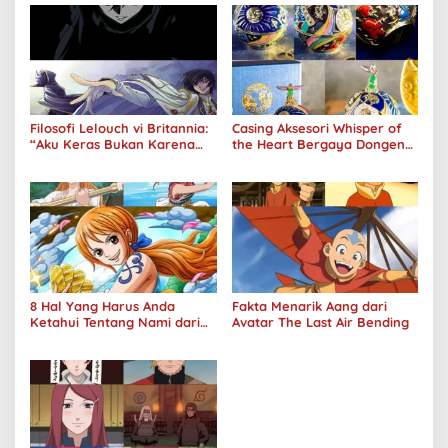
Filosofi Lelouch vi Britannia:
Casing Aksesori Whisper of
“Aku Keras Bukan Karena
the Heart Bergaya Dongeng
Aku Jahat, Aku Hanya Ragu”
Studio Ghibli Dirilis Ulang
8 Hal Yang Harus Anda
Fakta Menarik Aang dari
Ketahui Tentang Nami dari
Avatar The Last Air Bending
One Piece