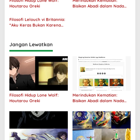
Filosofi Hidup Lone Wolf:
Merindukan Kematian:
Houtarou Oreki
Bisikan Abadi dalam Nada
Kegelapan
Filosofi Lelouch vi Britannia:
“Aku Keras Bukan Karena
Aku Jahat, Aku Hanya Ragu”
Jangan Lewatkan
Filosofi Hidup Lone Wolf:
Merindukan Kematian:
Houtarou Oreki
Bisikan Abadi dalam Nada
Kegelapan