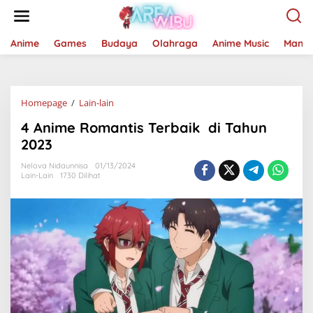
Lewati
ke
konten
Anime
Games
Budaya
Olahraga
Anime Music
Mang
4
Homepage
/
Lain-lain
Anime
4 Anime Romantis Terbaik di Tahun
Romantis
Terbaik
2023
di
Tahun
Nelova Nidaunnisa
01/13/2024
Lain-Lain
1730 Dilihat
2023