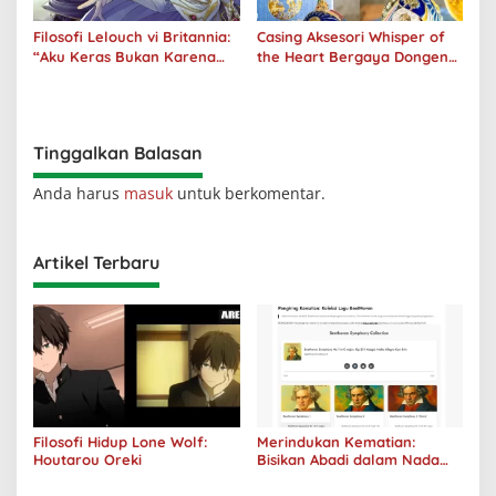
Filosofi Lelouch vi Britannia:
Casing Aksesori Whisper of
“Aku Keras Bukan Karena
the Heart Bergaya Dongeng
Aku Jahat, Aku Hanya Ragu”
Studio Ghibli Dirilis Ulang
Tinggalkan Balasan
Anda harus
masuk
untuk berkomentar.
Artikel Terbaru
Filosofi Hidup Lone Wolf:
Merindukan Kematian:
Houtarou Oreki
Bisikan Abadi dalam Nada
Kegelapan