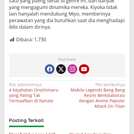
satu yang paling sehat di genre ini, dan banyak
yang mengagumi dinamika mereka. Kiyoka tidak
lain hanyalah mendukung Miyo, memberinya
perawatan yang dia butuhkan saat dia menghadapi
iblis dalam dirinya.
Dibaca:
1,730
Ikuti Kami
Navigasi
Pos sebelumnya
Pos berikutnya
4 Kejahatan Orochimaru
Mobile Legends Bang Bang
pos
yang Paling Tak
Resmi Berkolaborasi
Termaafkan di Naruto
dengan Anime Populer
Attack On Titan
Posting Terkait