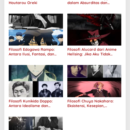
Houtarou Oreki
dalam Absurditas dan
Tanggung Jawab
Filosofi Edogawa Rampo:
Filosofi Alucard dari Anime
Antara Ilusi, Fantasi, dan
Hellsing: Jika Aku Tidak
Realitas
Diterima oleh Dunia, Akan
Kuhancurkan Semuanya
Filosofi Kunikida Doppo:
Filosofi Chuya Nakahara:
Antara Idealisme dan
Eksistensi, Kesepian,
Romantisme
Melankolis, dan Kerinduan