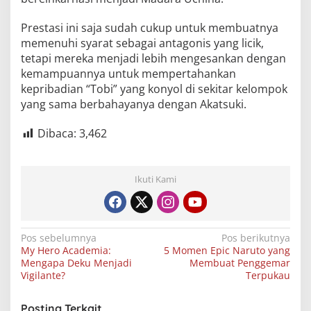
Prestasi ini saja sudah cukup untuk membuatnya
memenuhi syarat sebagai antagonis yang licik,
tetapi mereka menjadi lebih mengesankan dengan
kemampuannya untuk mempertahankan
kepribadian “Tobi” yang konyol di sekitar kelompok
yang sama berbahayanya dengan Akatsuki.
Dibaca:
3,462
Ikuti Kami
Navigasi
Pos sebelumnya
Pos berikutnya
My Hero Academia:
5 Momen Epic Naruto yang
pos
Mengapa Deku Menjadi
Membuat Penggemar
Vigilante?
Terpukau
Posting Terkait