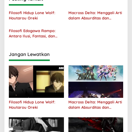
Filosofi Hidup Lone Wolf:
Macross Delta: Menggali Arti
Houtarou Oreki
dalam Absurditas dan
Tanggung Jawab
Filosofi Edogawa Rampo:
Antara Ilusi, Fantasi, dan
Realitas
Jangan Lewatkan
Filosofi Hidup Lone Wolf:
Macross Delta: Menggali Arti
Houtarou Oreki
dalam Absurditas dan
Tanggung Jawab