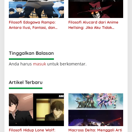
Filosofi Edogawa Rampo:
Filosofi Alucard dari Anime
Antara Ilusi, Fantasi, dan
Hellsing: Jika Aku Tidak
Realitas
Diterima oleh Dunia, Akan
Kuhancurkan Semuanya
Tinggalkan Balasan
Anda harus
masuk
untuk berkomentar.
Artikel Terbaru
Filosofi Hidup Lone Wolf:
Macross Delta: Menggali Arti