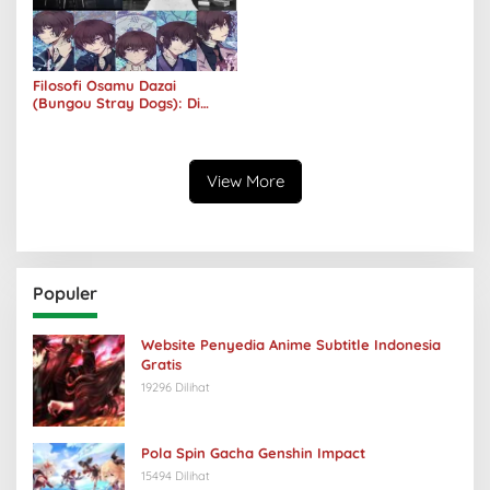
Filosofi Osamu Dazai
(Bungou Stray Dogs): Di
Balik Senyumnya, Jurang
Keabsurdan Menganga
View More
Populer
Website Penyedia Anime Subtitle Indonesia
Gratis
19296 Dilihat
Pola Spin Gacha Genshin Impact
15494 Dilihat