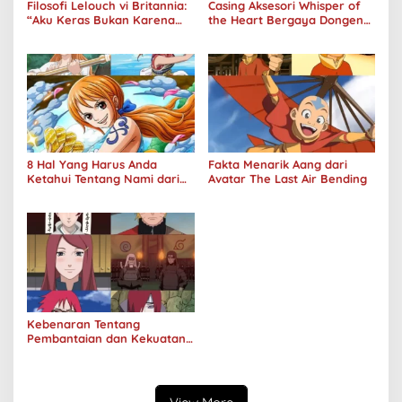
Filosofi Lelouch vi Britannia:
Casing Aksesori Whisper of
“Aku Keras Bukan Karena
the Heart Bergaya Dongeng
Aku Jahat, Aku Hanya Ragu”
Studio Ghibli Dirilis Ulang
8 Hal Yang Harus Anda
Fakta Menarik Aang dari
Ketahui Tentang Nami dari
Avatar The Last Air Bending
One Piece
Kebenaran Tentang
Pembantaian dan Kekuatan
Klan Uzumaki