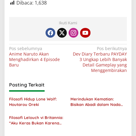
Dibaca:
1,638
Ikuti Kami
Navigasi
Pos sebelumnya
Pos berikutnya
Anime Naruto Akan
Dev Diary Terbaru PAYDAY
pos
Menghadirkan 4 Episode
3 Ungkap Lebih Banyak
Baru
Detail Gameplay yang
Menggembirakan
Posting Terkait
Filosofi Hidup Lone Wolf:
Merindukan Kematian:
Houtarou Oreki
Bisikan Abadi dalam Nada
Kegelapan
Filosofi Lelouch vi Britannia:
“Aku Keras Bukan Karena
Aku Jahat, Aku Hanya Ragu”