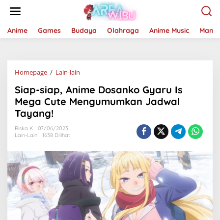
Lewati
ke
konten
Anime
Games
Budaya
Olahraga
Anime Music
Mang
Siap-
Homepage
/
Lain-lain
siap,
Siap-siap, Anime Dosanko Gyaru Is
Anime
Dosanko
Mega Cute Mengumumkan Jadwal
Gyaru
Tayang!
Is
Mega
Riska K
07/06/2023
Cute
Lain-Lain
1638 Dilihat
Mengumumkan
Jadwal
Tayang!