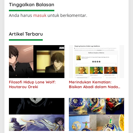
Tinggalkan Balasan
Anda harus
masuk
untuk berkomentar.
Artikel Terbaru
Filosofi Hidup Lone Wolf:
Merindukan Kematian:
Houtarou Oreki
Bisikan Abadi dalam Nada
Kegelapan