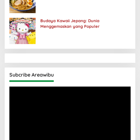
Budaya Kawaii Jepang: Dunia
Menggemaskan yang Populer
Subcribe Areawibu
Pemutar
Video