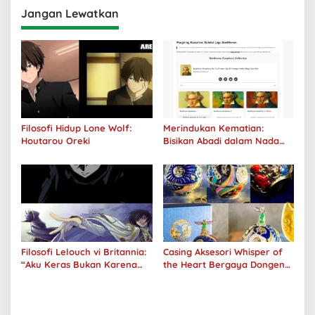
Jangan Lewatkan
Filosofi Hidup Lone Wolf:
Merindukan Kematian:
Houtarou Oreki
Bisikan Abadi dalam Nada
Kegelapan
Filosofi Lelouch vi Britannia:
Casing Aksesori Whisper of
“Aku Keras Bukan Karena
the Heart Bergaya Dongeng
Aku Jahat, Aku Hanya Ragu”
Studio Ghibli Dirilis Ulang