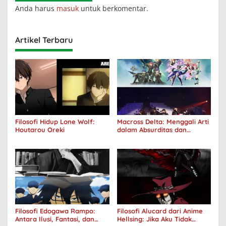
Anda harus
masuk
untuk berkomentar.
Artikel Terbaru
Filosofi Hidup Lone Wolf:
Macross Delta: Menggali Arti
Houtarou Oreki
dalam Absurditas dan
Tanggung Jawab
Filosofi Edogawa Rampo:
Filosofi Alucard dari Anime
Antara Ilusi, Fantasi, dan
Hellsing: Jika Aku Tidak