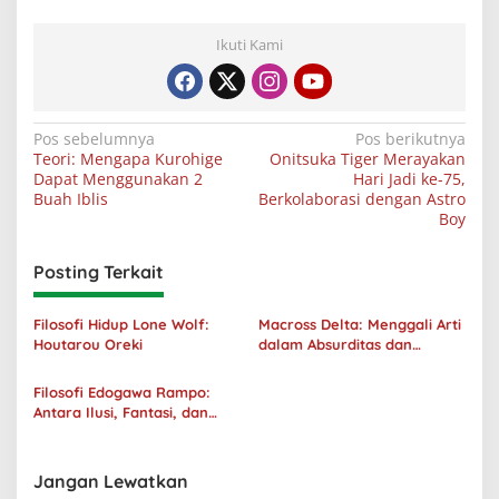
Ikuti Kami
Navigasi
Pos sebelumnya
Pos berikutnya
Teori: Mengapa Kurohige
Onitsuka Tiger Merayakan
pos
Dapat Menggunakan 2
Hari Jadi ke-75,
Buah Iblis
Berkolaborasi dengan Astro
Boy
Posting Terkait
Filosofi Hidup Lone Wolf:
Macross Delta: Menggali Arti
Houtarou Oreki
dalam Absurditas dan
Tanggung Jawab
Filosofi Edogawa Rampo:
Antara Ilusi, Fantasi, dan
Realitas
Jangan Lewatkan