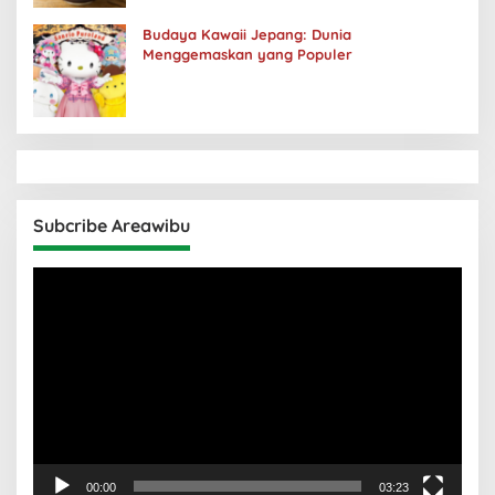
Budaya Kawaii Jepang: Dunia
Menggemaskan yang Populer
Subcribe Areawibu
Pemutar
Video
00:00
03:23