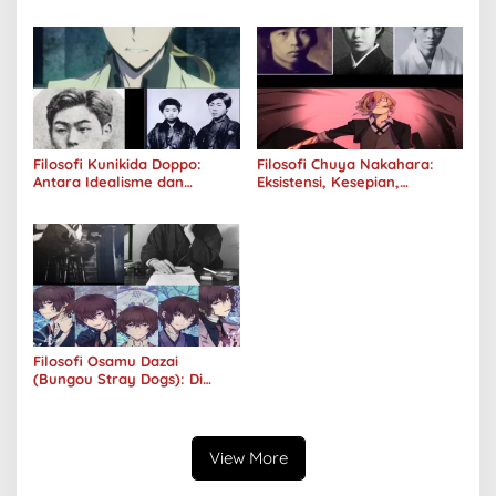
Realitas
Diterima oleh Dunia, Akan
Kuhancurkan Semuanya
Filosofi Kunikida Doppo:
Filosofi Chuya Nakahara:
Antara Idealisme dan
Eksistensi, Kesepian,
Romantisme
Melankolis, dan Kerinduan
Filosofi Osamu Dazai
(Bungou Stray Dogs): Di
Balik Senyumnya, Jurang
Keabsurdan Menganga
View More