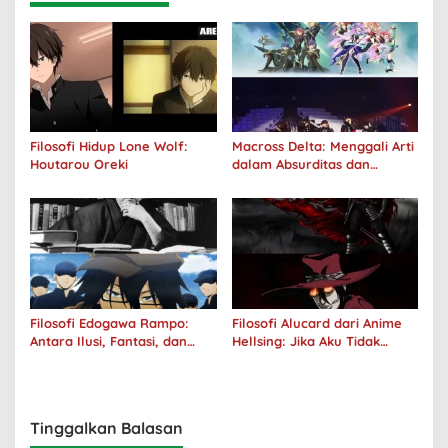
Filosofi Hidup Lone Wolf:
Macross Delta: Menggali Arti
Houtarou Oreki
dalam Absurditas dan
Tanggung Jawab
Filosofi Edogawa Rampo:
Filosofi Alucard dari Anime
Antara Ilusi, Fantasi, dan
Hellsing: Jika Aku Tidak
Realitas
Diterima oleh Dunia, Akan
Kuhancurkan Semuanya
Tinggalkan Balasan